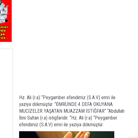
Hz. Ali (r.a) “Peygamber efendimiz (S.A.V) emri ile
yaziya dökmüştür. “ÖMRÜNDE 4 DEFA OKUYANA
MUCİZELER YAŞATAN MUAZZAM İSTİĞFAR” “Abdullah
İbni Sultan (r.a) istigfaridir. “Hz. Ali (r.a) “Peygamber
efendimiz (S.A.V) emri ile yaziya dökmüştür.