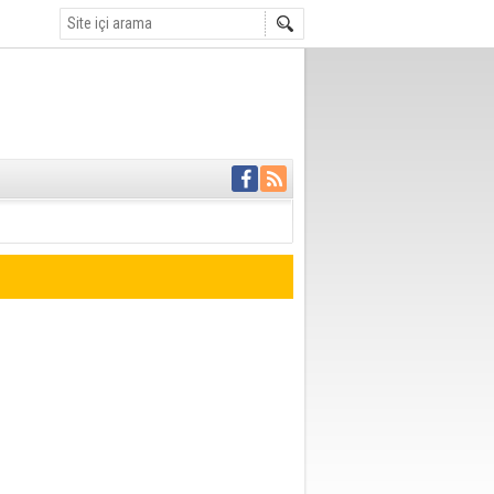
 ödemesiz 50 bin
OR
 bir haber