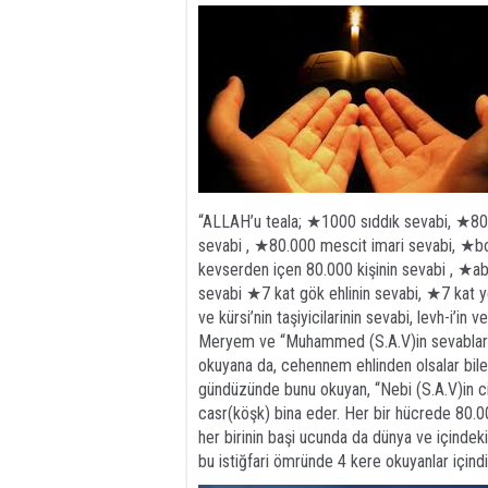
“ALLAH’u teala; ★1000 sıddık sevabi, ★80
sevabi , ★80.000 mescit imari sevabi, ★b
kevserden içen 80.000 kişinin sevabi , ★a
sevabi ★7 kat gök ehlinin sevabi, ★7 kat ye
ve kürsi’nin taşiyicilarinin sevabi, levh-i’in
Meryem ve “Muhammed (S.A.V)in sevablari k
okuyana da, cehennem ehlinden olsalar bile
gündüzünde bunu okuyan, “Nebi (S.A.V)in ci
casr(köşk) bina eder. Her bir hücrede 80.00
her birinin başi ucunda da dünya ve içindeki
bu istiğfari ömründe 4 kere okuyanlar içindi