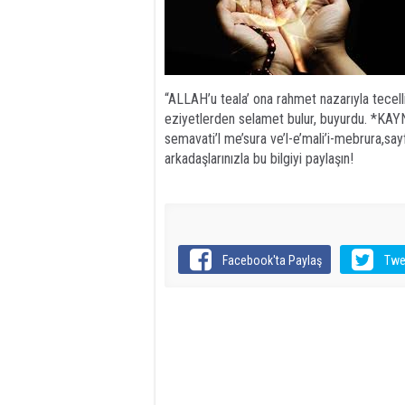
“ALLAH’u teala’ ona rahmet nazarıyla tecelli
eziyetlerden selamet bulur, buyurdu. *K
semavati’l me’sura ve’l-e’mali’i-mebrura,say
arkadaşlarınızla bu bilgiyi paylaşın!
Facebook'ta Paylaş
Twe