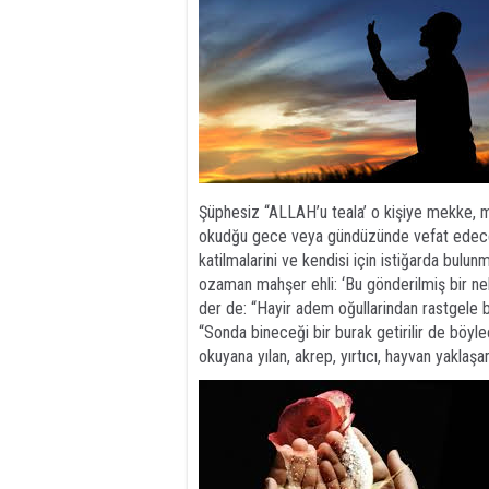
Şüphesiz “ALLAH’u teala’ o kişiye mekke, m
okudğu gece veya gündüzünde vefat edece
katilmalarini ve kendisi için istiğarda bulu
ozaman mahşer ehli: ‘Bu gönderilmiş bir n
der de: “Hayir adem oğullarindan rastgele bi
“Sonda bineceği bir burak getirilir de böyle
okuyana yılan, akrep, yırtıcı, hayvan yaklaş