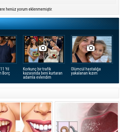
ere henüz yorum eklenmemiştir.
11 Yıl
Korkunç bir trafik
Olümcül hastalığa
n Borç
kazasında beni kurtaran
yakalanan kızım
adamla evlendim