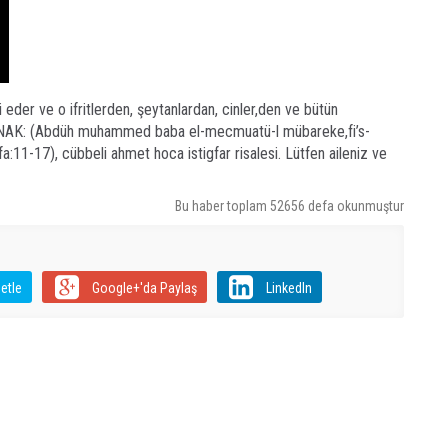
 eder ve o ifritlerden, şeytanlardan, cinler,den ve bütün
AYNAK: (Abdüh muhammed baba el-mecmuatü-l mübareke,fi’s-
fa:11-17), cübbeli ahmet hoca istigfar risalesi. Lütfen aileniz ve
Bu haber toplam 52656 defa okunmuştur
etle
Google+'da Paylaş
LinkedIn