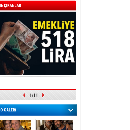
E ÇIKANLAR
1/11
O GALERİ