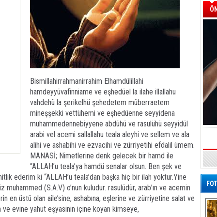
ÖN
Bismillahirrahmanirrahim Elhamdülillahi
hamdeyyüvafinniame ve eşhedüel la ilahe illallahu
vahdehü la şerikelhü şehedetem müberraetem
mineşşekki vettühemi ve eşhedüenne seyyidena
muhammedennebiyyene abdühü ve rasulühü seyyidül
arabi vel acemi sallallahu teala aleyhi ve sellem ve ala
alihi ve ashabihi ve ezvacihi ve zürriyetihi efdalil ümem.
MANASİ; Nimetlerine denk gelecek bir hamd ile
“ALLAH’u teala’ya hamdü senalar olsun. Ben şek ve
itlik ederim ki “ALLAH’u teala’dan başka hiç bir ilah yoktur.Yine
FOT
iz muhammed (S.A.V) o’nun kuludur. rasulüdür, arab’ın ve acemin
n en üstü olan aile’sine, ashabına, eşlerine ve zürriyetine salat ve
n ve evine yahut eşyasinin içine koyan kimseye,