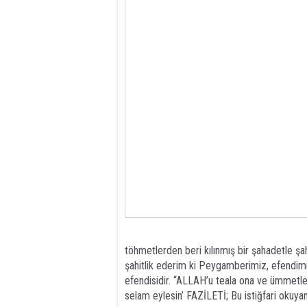
töhmetlerden beri kılınmış bir şahadetle şah
şahitlik ederim ki Peygamberimiz, efendim
efendisidir. “ALLAH’u teala ona ve ümmetleri
selam eylesin’ FAZİLETİ; Bu istiğfari okuya