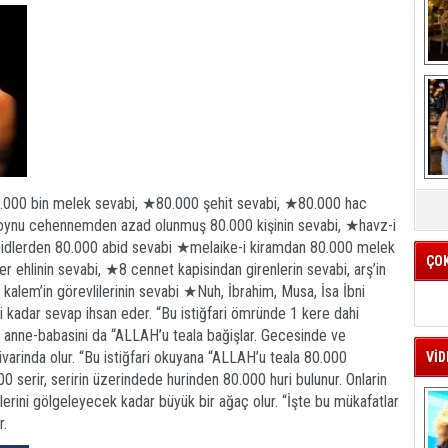
K
.000 bin melek sevabi, ★80.000 şehit sevabi, ★80.000 hac
k
oynu cehennemden azad olunmuş 80.000 kişinin sevabi, ★havz-i
bidlerden 80.000 abid sevabi ★melaike-i kiramdan 80.000 melek
ÇO
r ehlinin sevabi, ★8 cennet kapisindan girenlerin sevabi, arş’in
 ve kalem’in görevlilerinin sevabi ★Nuh, İbrahim, Musa, İsa İbni
adar sevap ihsan eder. “Bu istiğfari ömründe 1 kere dahi
 anne-babasini da “ALLAH’u teala bağişlar. Gecesinde ve
varinda olur. “Bu istiğfari okuyana “ALLAH’u teala 80.000
VİD
0 serir, seririn üzerindede hurinden 80.000 huri bulunur. Onlarin
lerini gölgeleyecek kadar büyük bir ağaç olur. “İşte bu mükafatlar
r.