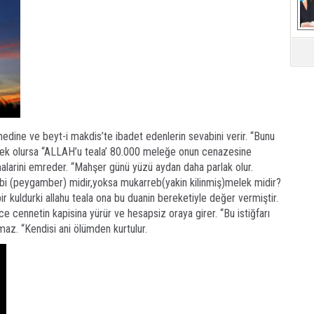
Mü
edine ve beyt-i makdis’te ibadet edenlerin sevabini verir. “Bunu
k olursa “ALLAH’u teala’ 80.000 meleğe onun cenazesine
nmalarini emreder. “Mahşer günü yüzü aydan daha parlak olur.
ebi (peygamber) midir,yoksa mukarreb(yakin kilinmiş)melek midir?
r kuldurki allahu teala ona bu duanin bereketiyle değer vermiştir.
ce cennetin kapisina yürür ve hesapsiz oraya girer. “Bu istiğfarı
amaz. “Kendisi ani ölümden kurtulur.