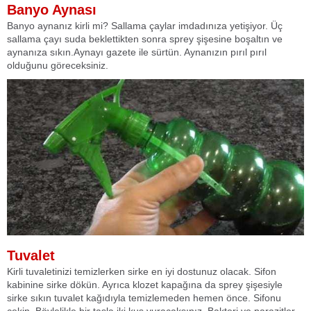
Banyo Aynası
Banyo aynanız kirli mi? Sallama çaylar imdadınıza yetişiyor. Üç
sallama çayı suda beklettikten sonra sprey şişesine boşaltın ve
aynanıza sıkın.Aynayı gazete ile sürtün. Aynanızın pırıl pırıl
olduğunu göreceksiniz.
Tuvalet
Kirli tuvaletinizi temizlerken sirke en iyi dostunuz olacak. Sifon
kabinine sirke dökün. Ayrıca klozet kapağına da sprey şişesiyle
sirke sıkın tuvalet kağıdıyla temizlemeden hemen önce. Sifonu
çekin. Böylelikle bir taşla iki kuş vuracaksınız. Bakteri ve parazitler