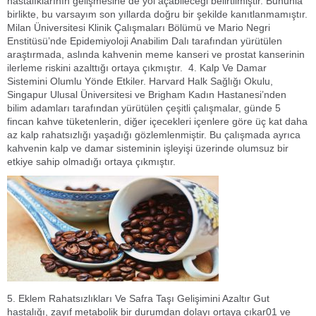
hastalıklarının gelişmesine de yol açabileceği belirtilmiştir. Bununla
birlikte, bu varsayım son yıllarda doğru bir şekilde kanıtlanmamıştır.
Milan Üniversitesi Klinik Çalışmaları Bölümü ve Mario Negri
Enstitüsü’nde Epidemiyoloji Anabilim Dalı tarafından yürütülen
araştırmada, aslında kahvenin meme kanseri ve prostat kanserinin
ilerleme riskini azalttığı ortaya çıkmıştır. 4. Kalp Ve Damar
Sistemini Olumlu Yönde Etkiler. Harvard Halk Sağlığı Okulu,
Singapur Ulusal Üniversitesi ve Brigham Kadın Hastanesi’nden
bilim adamları tarafından yürütülen çeşitli çalışmalar, günde 5
fincan kahve tüketenlerin, diğer içecekleri içenlere göre üç kat daha
az kalp rahatsızlığı yaşadığı gözlemlenmiştir. Bu çalışmada ayrıca
kahvenin kalp ve damar sisteminin işleyişi üzerinde olumsuz bir
etkiye sahip olmadığı ortaya çıkmıştır.
5. Eklem Rahatsızlıkları Ve Safra Taşı Gelişimini Azaltır Gut
hastalığı, zayıf metabolik bir durumdan dolayı ortaya çıkar01 ve