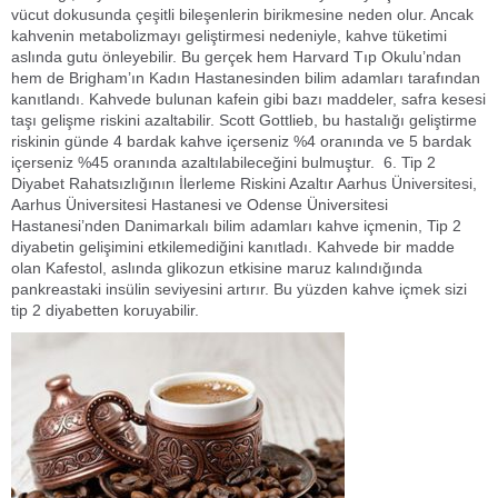
vücut dokusunda çeşitli bileşenlerin birikmesine neden olur. Ancak
kahvenin metabolizmayı geliştirmesi nedeniyle, kahve tüketimi
aslında gutu önleyebilir. Bu gerçek hem Harvard Tıp Okulu’ndan
hem de Brigham’ın Kadın Hastanesinden bilim adamları tarafından
kanıtlandı. Kahvede bulunan kafein gibi bazı maddeler, safra kesesi
taşı gelişme riskini azaltabilir. Scott Gottlieb, bu hastalığı geliştirme
riskinin günde 4 bardak kahve içerseniz %4 oranında ve 5 bardak
içerseniz %45 oranında azaltılabileceğini bulmuştur. 6. Tip 2
Diyabet Rahatsızlığının İlerleme Riskini Azaltır Aarhus Üniversitesi,
Aarhus Üniversitesi Hastanesi ve Odense Üniversitesi
Hastanesi’nden Danimarkalı bilim adamları kahve içmenin, Tip 2
diyabetin gelişimini etkilemediğini kanıtladı. Kahvede bir madde
olan Kafestol, aslında glikozun etkisine maruz kalındığında
pankreastaki insülin seviyesini artırır. Bu yüzden kahve içmek sizi
tip 2 diyabetten koruyabilir.