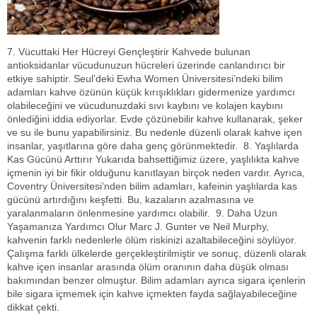
7. Vücuttaki Her Hücreyi Gençleştirir Kahvede bulunan
antioksidanlar vücudunuzun hücreleri üzerinde canlandırıcı bir
etkiye sahiptir. Seul’deki Ewha Women Üniversitesi’ndeki bilim
adamları kahve özünün küçük kırışıklıkları gidermenize yardımcı
olabileceğini ve vücudunuzdaki sıvı kaybını ve kolajen kaybını
önlediğini iddia ediyorlar. Evde çözünebilir kahve kullanarak, şeker
ve su ile bunu yapabilirsiniz. Bu nedenle düzenli olarak kahve içen
insanlar, yaşıtlarına göre daha genç görünmektedir. 8. Yaşlılarda
Kas Gücünü Arttırır Yukarıda bahsettiğimiz üzere, yaşlılıkta kahve
içmenin iyi bir fikir olduğunu kanıtlayan birçok neden vardır. Ayrıca,
Coventry Üniversitesi’nden bilim adamları, kafeinin yaşlılarda kas
gücünü artırdığını keşfetti. Bu, kazaların azalmasına ve
yaralanmaların önlenmesine yardımcı olabilir. 9. Daha Uzun
Yaşamanıza Yardımcı Olur Marc J. Gunter ve Neil Murphy,
kahvenin farklı nedenlerle ölüm riskinizi azaltabileceğini söylüyor.
Çalışma farklı ülkelerde gerçekleştirilmiştir ve sonuç, düzenli olarak
kahve içen insanlar arasında ölüm oranının daha düşük olması
bakımından benzer olmuştur. Bilim adamları ayrıca sigara içenlerin
bile sigara içmemek için kahve içmekten fayda sağlayabileceğine
dikkat çekti.