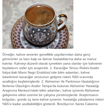
Örneğin, kahve severler genellikle yaşıtlarından daha genç
görünürler ve bazı kalp ve damar hastalıklarına daha az maruz
kalırlar. Kahveyi düzenli olarak içmekten yana olanlar için kahvenin
faydalarını sizler için araştırdık. 1. Karaciğer Sirozu Riskini Azaltır
İtalya’daki Mario Negri Enstitüsü’nde bilim adamları, kahve
tüketiminin karaciğer sirozunun gelişme riskini %50 oranında
azalttığını keşfetmişlerdir. 2. Alzheimer Ve Parkinson Hastalığının
İlerleme Olasılığını Azaltır Tampa’da bulunan Alzheimer Hastalığı
Araştırma Merkezi’ndeki bilim adamları, kahve içmenin Alzheimer
gelişimine etkisi üzerine bir çalışma yürütmüşlerdir. Araştırmanın
bulguları, günde üç tane kahve içmenin, hastalığa yakalanma riskini
%65’e kadar azaltabildiğini gösterdi. Brezilya’nın Santa Catarina