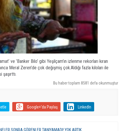
Damat’ ve ’Banker Bilo’ gibi Yeşilçam’ın izlenme rekorları kıran
nınca Meral Zeren’de çok değişmiş çok.Aldığı fazla kiloları ile
 şaşırttı.
Bu haber toplam 8581 defa okunmuştur
etle
Google+'da Paylaş
LinkedIn
ENELER SONRA GÖRENLER TANIYAMADI! YOK ARTIK