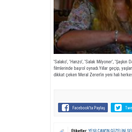
’Salako’, ’Hanzo’, ’Salak Milyoner’, ’Şaşkın 
filmlerinde başrol oynadı.Yıllar geçip, yaşla
dikkat çeken Meral Zeren’in yeni hali herkesi
Facebook'ta Paylaş
Twe
Etiketler:
YEŞİLÇAM’IN GÜZELİNİ S