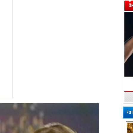
ÖN
FOT