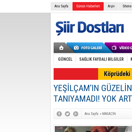
Ana Sayfa
Günün Haberleri
Arşiv
Sitene
GÜNCEL
SAĞLIK FAYDALI BİLGİLER
SON DAKİKA
Köprüdeki 
YEŞİLÇAM’IN GÜZELİ
TANIYAMADI! YOK ART
Ana Sayfa
»
MAGAZİN