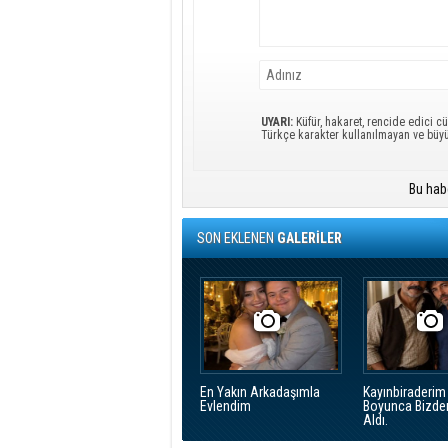
UYARI:
Küfür, hakaret, rencide edici cü
Türkçe karakter kullanılmayan ve büy
Bu hab
SON EKLENEN
GALERİLER
En Yakın Arkadaşımla
Kayınbiraderim 
Evlendim
Boyunca Bizde
Aldı.