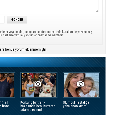
mleler veya imalar, inançlara saldırı içeren, imla kuralları ile yazılmamış,
ük harflerle yazılmış yorumlar onaylanmamaktadır.
ere henüz yorum eklenmemiştir.
11 Yıl
Korkunç bir trafik
Olümcül hastalığa
n Borç
kazasında beni kurtaran
yakalanan kızım
adamla evlendim