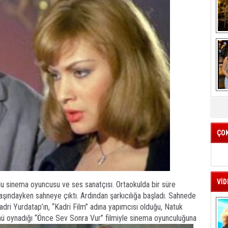
K
k
ÇO
VİD
 sinema oyuncusu ve ses sanatçısı. Ortaokulda bir süre
yaşındayken sahneye çıktı. Ardından şarkıcılığa başladı. Sahnede
adri Yurdatap’ın, “Kadri Film” adına yapımcısı olduğu, Natuk
ünü oynadığı “Önce Sev Sonra Vur” filmiyle sinema oyunculuğuna