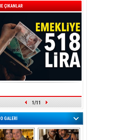
E ÇIKANLAR
1/11
O GALERİ