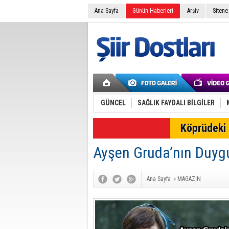
Ana Sayfa
Günün Haberleri
Arşiv
Sitene
GÜNCEL
SAĞLIK FAYDALI BİLGİLER
SON DAKİKA
Köprüdeki 
Ayşen Gruda’nın Duygu
Ana Sayfa
»
MAGAZİN