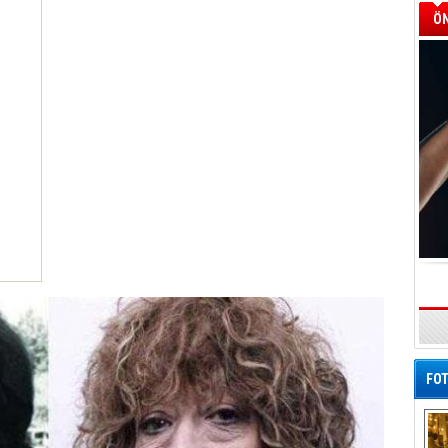
ÖN
FOT