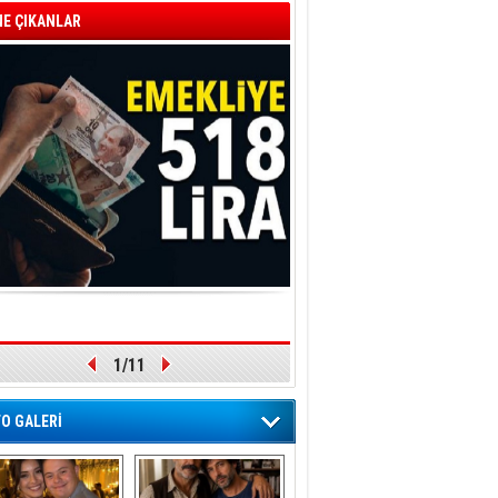
E ÇIKANLAR
1/11
O GALERİ