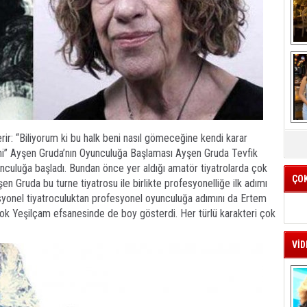
K
ir: “Biliyorum ki bu halk beni nasıl gömeceğine kendi karar
k
eni” Ayşen Gruda’nın Oyunculuğa Başlaması Ayşen Gruda Tevfik
yunculuğa başladı. Bundan önce yer aldığı amatör tiyatrolarda çok
ÇO
en Gruda bu turne tiyatrosu ile birlikte profesyonelliğe ilk adımı
yonel tiyatroculuktan profesyonel oyunculuğa adımını da Ertem
çok Yeşilçam efsanesinde de boy gösterdi. Her türlü karakteri çok
VİD