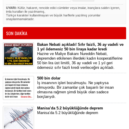
UYARI:
Küfür, hakaret, rencide edici cümleler veya imalar, inançlara saldırı içeren,
imla kuralları ile yazılmamış,
Türkçe karakter kullanılmayan ve büyük harflerle yazılmış yorumlar
onaylanmamaktadır.
SON DAKİKA
Bakan Nebati açıkladı! Sıfır faizli, 36 ay vadeli ve
1 yıl ödemesiz 50 bin liraya kadar kredi
Hazine ve Maliye Bakanı Nureddin Nebati,
depremden etkilenen illerdeki kadın kooperatiflerine
50 bin lira üst limitli, 36 ay vadeli ve 1 yıl geri
ödemesiz sıfır faizli kredi verileceğini açıkladı.
500 bin dolar
İş insanının işleri bozulmuştu. Ne yaptıysa
olmuyordu. Bir zamanlar çok başarılı bir insan
olmasına rağmen şimdi büyük olan sadece
borçlarıydı.
Manisa’da 5.2 büyüklüğünde deprem
Manisa’da 5.2 büyüklüğünde deprem