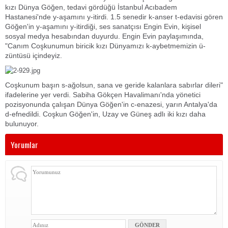
kızı Dünya Göğen, tedavi gördüğü İstanbul Acıbadem
Hastanesi'nde y-aşamını y-itirdi. 1.5 senedir k-anser t-edavisi gören
Göğen'in y-aşamını y-itirdiği, ses sanatçısı Engin Evin, kişisel
sosyal medya hesabından duyurdu. Engin Evin paylaşımında,
"Canım Coşkunumun biricik kızı Dünyamızı k-aybetmemizin ü-
züntüsü içindeyiz.
Coşkunum başın s-ağolsun, sana ve geride kalanlara sabırlar dileri"
ifadelerine yer verdi. Sabiha Gökçen Havalimanı'nda yönetici
pozisyonunda çalışan Dünya Göğen'in c-enazesi, yarın Antalya'da
d-efnedildi. Coşkun Göğen'in, Uzay ve Güneş adlı iki kızı daha
bulunuyor.
Yorumlar