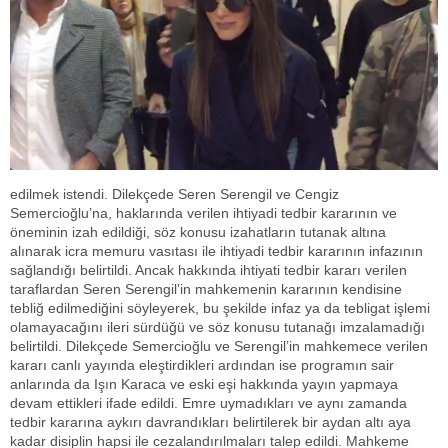
edilmek istendi. Dilekçede Seren Serengil ve Cengiz
Semercioğlu’na, haklarında verilen ihtiyadi tedbir kararının ve
öneminin izah edildiği, söz konusu izahatların tutanak altına
alınarak icra memuru vasıtası ile ihtiyadi tedbir kararının infazının
sağlandığı belirtildi. Ancak hakkında ihtiyati tedbir kararı verilen
taraflardan Seren Serengil’in mahkemenin kararının kendisine
tebliğ edilmediğini söyleyerek, bu şekilde infaz ya da tebligat işlemi
olamayacağını ileri sürdüğü ve söz konusu tutanağı imzalamadığı
belirtildi. Dilekçede Semercioğlu ve Serengil’in mahkemece verilen
kararı canlı yayında eleştirdikleri ardından ise programın sair
anlarında da Işın Karaca ve eski eşi hakkında yayın yapmaya
devam ettikleri ifade edildi. Emre uymadıkları ve aynı zamanda
tedbir kararına aykırı davrandıkları belirtilerek bir aydan altı aya
kadar disiplin hapsi ile cezalandırılmaları talep edildi. Mahkeme