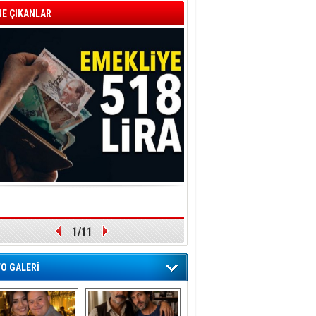
E ÇIKANLAR
2/11
O GALERİ