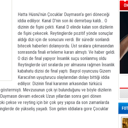
ÖN
Hatta Hüsnü’nün Çocuklar Duymasın’a geri döneceği
iddia ediliyor. Kanal D’nin son iki demirbaşı kaldı… O
dizinin de fişini çekti. Kanal D elinde kalan son dizilerin
de fişini çekecek. Reytinglerde pozitif yönde sonuçlar
aldığı dizi için de sonucunı verdi. Bir süredir sonlandı
bitecek haberleri dolanıyordu. Üst sıralara çıkmasından
sonrasında finali erteleme kararı almıştı. Ve haber geldi.
O dizi de final yapıyor İnsanlık suçu sonlanmış oldu
Reytinglerde üst sıralarda yer almasına rağmen İnsanlık
kabahatu dizisi de final yaptı. Başrol oyuncusu Gizem
Karaca’nın uyuşturucu olaylarından dolayı bittiği iddia
ediliyor. Dizinin final kararının arkasından türkücü
göstermişti. Mevzusunun çok iyi bulunduğunu ve böyle dizilerin
ar Duymasın devam edecek Uzun yıllardan sonra geri dönen
i çekse ve reyting için bir çok şey yapsa da son zamanlarda
ytinglerde de yükseliş yaşadı. Son gelen iddialara gore Çocuklar
FOT