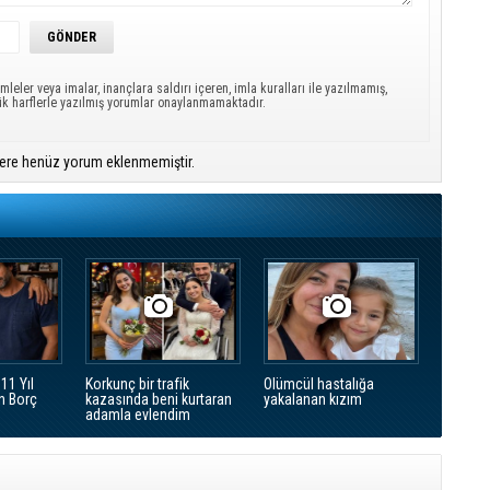
mleler veya imalar, inançlara saldırı içeren, imla kuralları ile yazılmamış,
ük harflerle yazılmış yorumlar onaylanmamaktadır.
ere henüz yorum eklenmemiştir.
11 Yıl
Korkunç bir trafik
Olümcül hastalığa
n Borç
kazasında beni kurtaran
yakalanan kızım
adamla evlendim