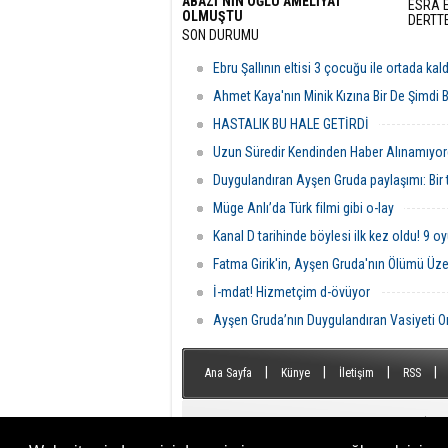
ABAZİ’NİN OĞLU AMELİYAT
ESRA E
OLMUŞTU
DERTTE
SON DURUMU
Ebru Şallının eltisi 3 çocuğu ile ortada kald
Ahmet Kaya'nın Minik Kızına Bir De Şimdi 
HASTALIK BU HALE GETİRDİ
Uzun Süredir Kendinden Haber Alınamıyo
Duygulandıran Ayşen Gruda paylaşımı: Bir 
Müge Anlı’da Türk filmi gibi o-lay
Kanal D tarihinde böylesi ilk kez oldu! 9 o
Fatma Girik'in, Ayşen Gruda'nın Ölümü Ü
İ-mdat! Hizmetçim d-övüyor
Ayşen Gruda’nın Duygulandıran Vasiyeti Or
|
|
|
|
Ana Sayfa
Künye
İletişim
RSS
Tüm Hakları Saklıdır © 2014 Şiir Dostları
| İzin