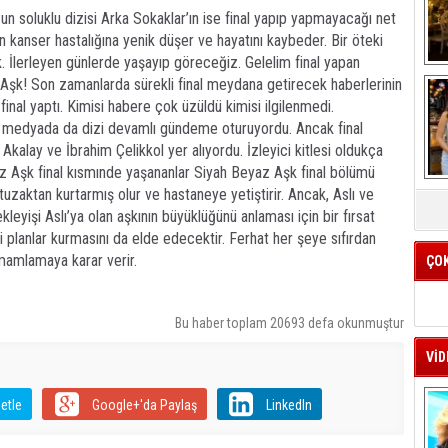
n soluklu dizisi Arka Sokaklar’ın ise final yapıp yapmayacağı net
 kanser hastalığına yenik düşer ve hayatını kaybeder. Bir öteki
. İlerleyen günlerde yaşayıp göreceğiz. Gelelim final yapan
Aşk! Son zamanlarda sürekli final meydana getirecek haberlerinin
inal yaptı. Kimisi habere çok üzüldü kimisi ilgilenmedi.
al medyada da dizi devamlı gündeme oturuyordu. Ancak final
 Akalay ve İbrahim Çelikkol yer alıyordu. İzleyici kitlesi oldukça
az Aşk final kısmınde yaşananlar Siyah Beyaz Aşk final bölümü
K
u tuzaktan kurtarmış olur ve hastaneye yetiştirir. Ancak, Aslı ve
kleyişi Aslı’ya olan aşkının büyüklüğünü anlaması için bir fırsat
k
ni planlar kurmasını da elde edecektir. Ferhat her şeye sıfırdan
amamlamaya karar verir.
ÇO
Bu haber toplam 20693 defa okunmuştur
VİD
etle
Google+'da Paylaş
LinkedIn