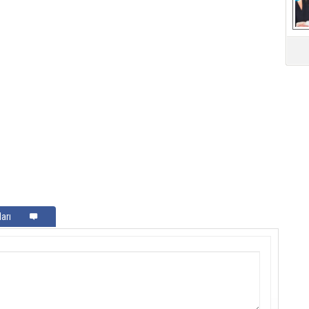
Mü
arı