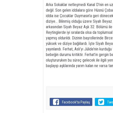
Arka Sokaklar netleşmedi Kanal D’nin en uzu
değil. Son gelen iddialara göre Hüsnü Çoban
iddia ise Çocuklar Duymasın’a geri dönecek
diziye… Bilinmiş olduğu üzere Siyah Beyaz 
arkasından Siyah Beyaz Aşk 32. Bölümü ile f
Reytinglerde iyi sıralarda olsa da toplums
yapmış oldurıldı. Dizinin başrollerinde Birce
yüksek ve diziye bağlılardı. İşte Siyah Bey
yayınlandı. Ferhat, Aslı’yı Jülide’nin kurduğ
bebeğin durumu kritiktir. Ferhat’ın gergin be
oluştururuken bu süreç gelecek ile ilgili ye
başlayıp aşklarında yarım kalan ne varsa t
Facebook'ta Paylaş
Twe