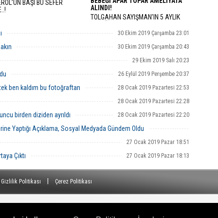
BEBEĞİ APAR TOPAR AMELİYATA
ROL’UN BAŞI BU SEFER
ALINDI!
..!
TOLGAHAN SAYIŞMAN’IN 5 AYLIK
BEBEĞİ APAR TOPAR AMELİYATA
ALINDI!
ı
30 Ekim 2019 Çarşamba 23:01
Bakın
30 Ekim 2019 Çarşamba 20:43
29 Ekim 2019 Salı 20:23
rdu
26 Eylül 2019 Perşembe 20:37
tek ben kaldım bu fotoğraftan
28 Ocak 2019 Pazartesi 22:53
28 Ocak 2019 Pazartesi 22:28
yuncu birden diziden ayrıldı
28 Ocak 2019 Pazartesi 22:20
zerine Yaptığı Açıklama, Sosyal Medyada Gündem Oldu
27 Ocak 2019 Pazar 19:28
27 Ocak 2019 Pazar 18:51
taya Çıktı
27 Ocak 2019 Pazar 18:13
|
Gizlilik Politikası
Çerez Politikası
siz ve kaynak gösterilmeden yayınlanamaz.