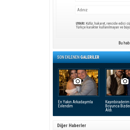
UYARI:
Küfür, hakaret, rencide edici cü
Türkçe karakter kullanılmayan ve büy
Bu hab
SON EKLENEN
GALERİLER
En Yakın Arkadaşımla
Kayınbiraderim 
Evlendim
Boyunca Bizde
Aldı.
Diğer Haberler