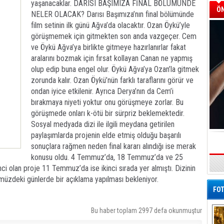
yaşanacaklar. DARISI BAŞIMIZA FİNAL BÖLÜMÜNDE
ÖN
NELER OLACAK? Darısı Başımıza’nın final bölümünde
film setinin ilk günü Ağva’da olacaktır. Ozan Öykü’yle
görüşmemek için gitmekten son anda vazgeçer. Cem
ve Öykü Ağva’ya birlikte gitmeye hazırlanırlar fakat
aralarını bozmak için fırsat kollayan Canan ne yapmış
olup edip buna engel olur. Öykü Ağva’ya Ozan’la gitmek
zorunda kalır. Ozan Öykü’nün farklı taraflarını görür ve
ondan iyice etkilenir. Ayrıca Derya’nın da Cem’i
bırakmaya niyeti yoktur onu görüşmeye zorlar. Bu
görüşmede onları k-ötü bir sürpriz beklemektedir.
Sosyal medyada dizi ile ilgili meydana getirilen
paylaşımlarda projenin elde etmiş olduğu başarılı
sonuçlara rağmen neden final kararı alındığı ise merak
konusu oldu. 4 Temmuz’da, 18 Temmuz’da ve 25
ci olan proje 11 Temmuz’da ise ikinci sırada yer almıştı. Dizinin
nümüzdeki günlerde bir açıklama yapılması bekleniyor.
FOT
Bu haber toplam 2997 defa okunmuştur