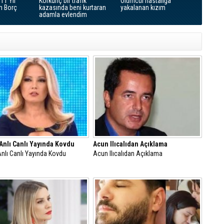
11 Yıl
Korkunç bir trafik
Olümcül hastalığa
n Borç
kazasında beni kurtaran
yakalanan kızım
adamla evlendim
nlı Canlı Yayında Kovdu
Acun Ilıcalıdan Açıklama
nlı Canlı Yayında Kovdu
Acun Ilıcalıdan Açıklama