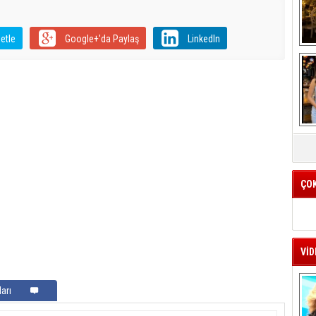
etle
Google+'da Paylaş
LinkedIn
K
k
ÇO
VİD
arı