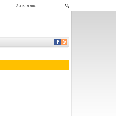
 ödemesiz 50 bin
OR
 bir haber