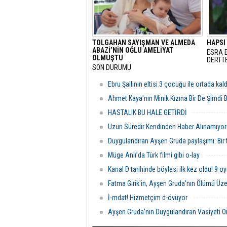
TOLGAHAN SAYIŞMAN VE ALMEDA
HAPSİ
ABAZİ’NİN OĞLU AMELİYAT
ESRA E
OLMUŞTU
DERTTE
SON DURUMU
Ebru Şallının eltisi 3 çocuğu ile ortada kald
Ahmet Kaya'nın Minik Kızına Bir De Şimdi 
HASTALIK BU HALE GETİRDİ
Uzun Süredir Kendinden Haber Alınamıyo
Duygulandıran Ayşen Gruda paylaşımı: Bir 
Müge Anlı’da Türk filmi gibi o-lay
Kanal D tarihinde böylesi ilk kez oldu! 9 o
Fatma Girik'in, Ayşen Gruda'nın Ölümü Ü
İ-mdat! Hizmetçim d-övüyor
Ayşen Gruda’nın Duygulandıran Vasiyeti Or