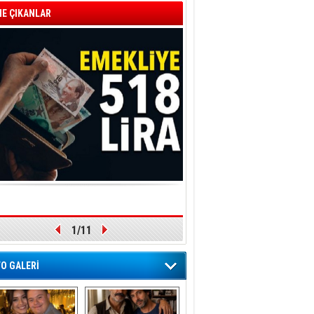
E ÇIKANLAR
1/11
O GALERİ