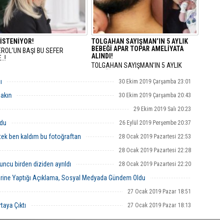
 İSTENİYOR!
TOLGAHAN SAYIŞMAN’IN 5 AYLIK
BEBEĞİ APAR TOPAR AMELİYATA
ROL’UN BAŞI BU SEFER
ALINDI!
..!
TOLGAHAN SAYIŞMAN’IN 5 AYLIK
BEBEĞİ APAR TOPAR AMELİYATA
ALINDI!
ı
30 Ekim 2019 Çarşamba 23:01
Bakın
30 Ekim 2019 Çarşamba 20:43
29 Ekim 2019 Salı 20:23
rdu
26 Eylül 2019 Perşembe 20:37
tek ben kaldım bu fotoğraftan
28 Ocak 2019 Pazartesi 22:53
28 Ocak 2019 Pazartesi 22:28
yuncu birden diziden ayrıldı
28 Ocak 2019 Pazartesi 22:20
zerine Yaptığı Açıklama, Sosyal Medyada Gündem Oldu
27 Ocak 2019 Pazar 19:28
27 Ocak 2019 Pazar 18:51
taya Çıktı
27 Ocak 2019 Pazar 18:13