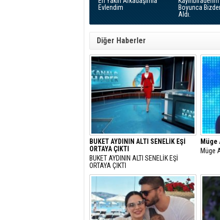
En Yakın Arkadaşımla
Kayınbiraderim 
Evlendim
Boyunca Bizde
Aldı.
Diğer Haberler
BUKET AYDININ ALTI SENELİK EŞİ
Müge A
ORTAYA ÇIKTI
Müge A
BUKET AYDININ ALTI SENELİK EŞİ
ORTAYA ÇIKTI