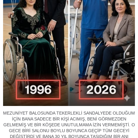
MEZUNİYET BALOSUNDA TEKERLEKLİ SANDALYEDE OLDUĞUM
İÇİN BANA SADECE BİR KİŞİ ACIMIŞ, BENİ GÖRMEZDEN
GELMEMİŞ VE BİR KÖŞEDE UNUTULMAMA İZİN VERMEMİŞTİ. O
GECE BİRİ SALONU BOYLU BOYUNCA GEÇİP TÜM GECEYİ
DEĞİŞTİRDİ VE BANA 30 YIL BOYUNCA TAŞIDIĞIM BİR ANI