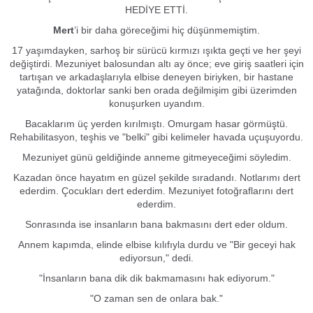
HEDİYE ETTİ.
Mert
’i bir daha göreceğimi hiç düşünmemiştim.
17 yaşımdayken, sarhoş bir sürücü kırmızı ışıkta geçti ve her şeyi
değiştirdi. Mezuniyet balosundan altı ay önce; eve giriş saatleri için
tartışan ve arkadaşlarıyla elbise deneyen biriyken, bir hastane
yatağında, doktorlar sanki ben orada değilmişim gibi üzerimden
konuşurken uyandım.
Bacaklarım üç yerden kırılmıştı. Omurgam hasar görmüştü.
Rehabilitasyon, teşhis ve "belki" gibi kelimeler havada uçuşuyordu.
Mezuniyet günü geldiğinde anneme gitmeyeceğimi söyledim.
Kazadan önce hayatım en güzel şekilde sıradandı. Notlarımı dert
ederdim. Çocukları dert ederdim. Mezuniyet fotoğraflarını dert
ederdim.
Sonrasında ise insanların bana bakmasını dert eder oldum.
Annem kapımda, elinde elbise kılıfıyla durdu ve "Bir geceyi hak
ediyorsun," dedi.
"İnsanların bana dik dik bakmamasını hak ediyorum."
"O zaman sen de onlara bak."