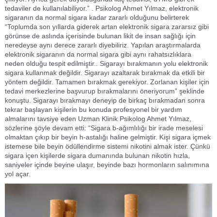
tedaviler de kullanılabiliyor.” . Psikolog Ahmet Yılmaz, elektronik
sigaranın da normal sigara kadar zararlı olduğunu belirterek
“Toplumda son yıllarda giderek artan elektronik sigara zararsız gibi
görünse de aslında içerisinde bulunan likit de insan sağlığı için
neredeyse aynı derece zararlı diyebiliriz. Yapılan araştırmalarda
elektronik sigaranın da normal sigara gibi aynı rahatsızlıklara
neden olduğu tespit edilmiştir.. Sigarayı bırakmanın yolu elektronik
sigara kullanmak değildir. Sigarayı azaltarak bırakmak da etkili bir
yöntem değildir. Tamamen bırakmak gerekiyor. Zorlanan kişiler için
tedavi merkezlerine başvurup bırakmalarını öneriyorum” şeklinde
konuştu. Sigarayı bırakmayı deneyip de birkaç bırakmadan sonra
tekrar başlayan kişilerin bu konuda profesyonel bir yardım
almalarını tavsiye eden Uzman Klinik Psikolog Ahmet Yılmaz,
sözlerine şöyle devam etti: “Sigara b-ağımlılığı bir irade meselesi
olmaktan çıkıp bir beyin h-astalığı haline gelmiştir. Kişi sigara içmek
istemese bile beyin ödüllendirme sistemi nikotini almak ister. Çünkü
sigara içen kişilerde sigara dumanında bulunan nikotin hızla,
saniyeler içinde beyine ulaşır, beyinde bazı hormonların salınımına
yol açar.