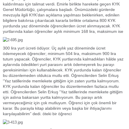
kaldırılması için talimat verdi. Emirle birlikte harekete geçen KYK
Genel Müdürlüğü, çalışmalara başladı. Önümüzdeki günlerde
mevzuyla ilgili KYK’dan açıklama yapılması beklenirken, edinilen
bilgilere bakılırsa çıkarılacak kararla birlikte ortalama 800 KYK
yurdunda yaz döneminde öğrencilerden ücret alınmayacak. KYK
yurtlarında kalan öğrenciler aylık minimum 168 lira, maksimum ise
300 lira yurt ücreti ödüyor. Üç aylık yaz döneminde ücret
ödemeyecek öğrenciler; minimum 504 lira, maksimum 900 lira
tutum yapacak. Öğrenciler, KYK yurtlarında kalmadıkları hâlde yaz
aylarında ödedikleri yurt parasını artık ödemeyerek bu parayı
gereksinimları için kullanabilecek. KYK yurdunda kalan öğrenciler
bu düzenlemeden oldukca mutlu etti. Öğrencilerden Selin Erkuş
“Yaz tatillerinde memlekete gittiğim için zaten yurtta kalmıyorum.
KYK yurdunda kalan öğrenciler bu düzenlemeden fazlaca mutlu
etti. Öğrencilerden Selin Erkuş “Yaz tatillerinde memlekete gittiğim
için aslına bakarsan yurtta kalmıyorum. Bu parayı artık
vermeyeceğimiz için çok mutluyum. Öğrenci için çok önemli bir
karar. Bu parayla kitap alabilirim veya başka bir ihtiyaçlarımı
karşılayabilirim” dedi. öteki bir öğrenci