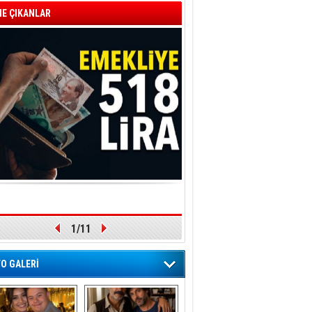
E ÇIKANLAR
1/11
O GALERİ