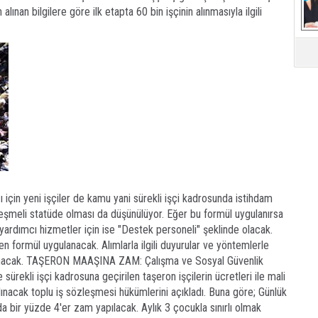
alınan bilgilere göre ilk etapta 60 bin işçinin alınmasıyla ilgili
Mü
 için yeni işçiler de kamu yani sürekli işçi kadrosunda istihdam
zleşmeli statüde olması da düşünülüyor. Eğer bu formül uygulanırsa
 yardımcı hizmetler için ise "Destek personeli" şeklinde olacak.
len formül uygulanacak. Alımlarla ilgili duyurular ve yöntemlerle
ıklanacak. TAŞERON MAAŞINA ZAM: Çalışma ve Sosyal Güvenlik
sürekli işçi kadrosuna geçirilen taşeron işçilerin ücretleri ile mali
lınacak toplu iş sözleşmesi hükümlerini açıkladı. Buna göre; Günlük
bir yüzde 4'er zam yapılacak. Aylık 3 çocukla sınırlı olmak