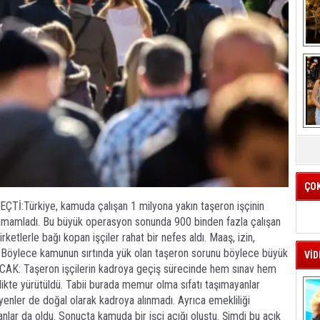
K
k
ÇO
Türkiye, kamuda çalışan 1 milyona yakın taşeron işçinin
e tamamladı. Bu büyük operasyon sonunda 900 binden fazla çalışan
ketlerle bağı kopan işçiler rahat bir nefes aldı. Maaş, izin,
dı. Böylece kamunun sırtında yük olan taşeron sorunu böylece büyük
VİD
K: Taşeron işçilerin kadroya geçiş sürecinde hem sınav hem
ikte yürütüldü. Tabii burada memur olma sıfatı taşımayanlar
nler de doğal olarak kadroya alınmadı. Ayrıca emekliliği
lanlar da oldu. Sonuçta kamuda bir işçi açığı oluştu. Şimdi bu açık