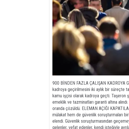
900 BİNDEN FAZLA ÇALIŞAN KADROYA GEÇTİ:
kadroya geçirilmesini iki aylık bir süreçt
kamu işçisi olarak kadroya geçti. Taşeron şir
emeklik ve tazminatları garanti altına alın
oranda çözüldü. ELEMAN AÇIĞI KAPATILACA
mülakat hem de güvenlik soruşturmaları birl
elendi. Güvenlik soruşturmasından geçemeye
gelenler, vefat edenler, kendi isteğiyle ayrı