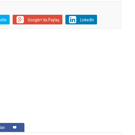
etle
Google+'da Paylaş
LinkedIn
arı