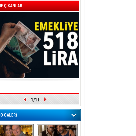
E ÇIKANLAR
1/11
O GALERİ