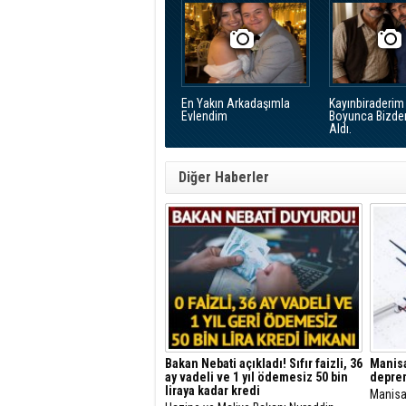
En Yakın Arkadaşımla
Kayınbiraderim 
Evlendim
Boyunca Bizde
Aldı.
Diğer Haberler
Bakan Nebati açıkladı! Sıfır faizli, 36
Manisa
ay vadeli ve 1 yıl ödemesiz 50 bin
depre
liraya kadar kredi
Manisa