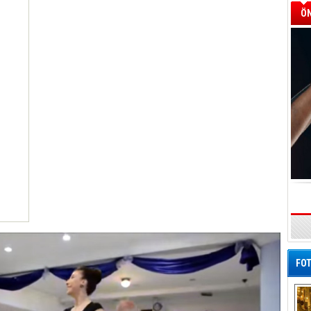
ÖN
FOT