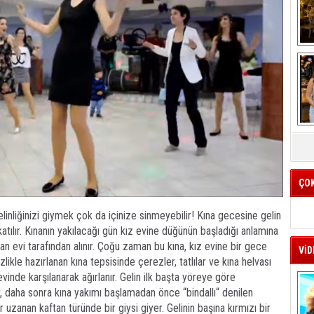
K
k
ÇO
linliğinizi giymek çok da içinize sinmeyebilir! Kına gecesine gelin
atılır. Kınanın yakılacağı gün kız evine düğünün başladığı anlamına
lan evi tarafından alınır. Çoğu zaman bu kına, kız evine bir gece
VİD
zlikle hazırlanan kına tepsisinde çerezler, tatlılar ve kına helvası
vinde karşılanarak ağırlanır. Gelin ilk başta yöreye göre
r, daha sonra kına yakımı başlamadan önce “bindallı“ denilen
 uzanan kaftan türünde bir giysi giyer. Gelinin başına kırmızı bir