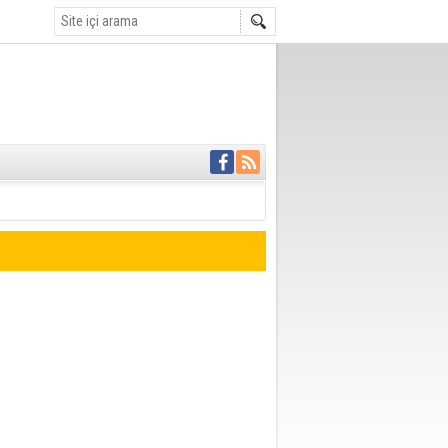
 ödemesiz 50 bin
OR
 bir haber