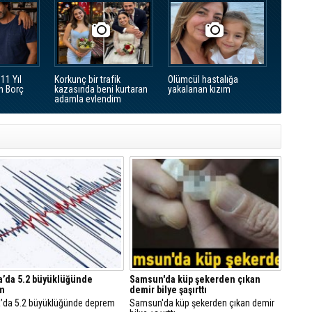
11 Yıl
Korkunç bir trafik
Olümcül hastalığa
n Borç
kazasında beni kurtaran
yakalanan kızım
adamla evlendim
’da 5.2 büyüklüğünde
Samsun'da küp şekerden çıkan
m
demir bilye şaşırttı
’da 5.2 büyüklüğünde deprem
Samsun'da küp şekerden çıkan demir