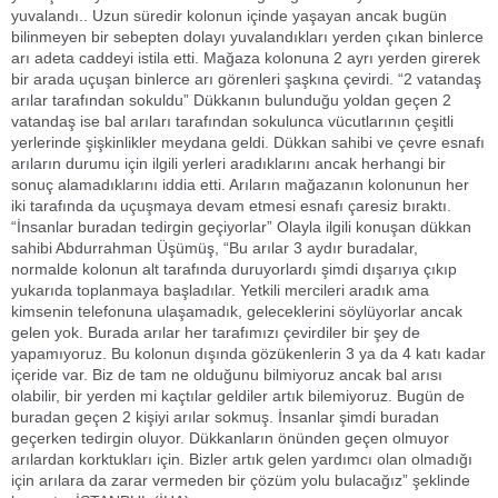
yuvalandı.. Uzun süredir kolonun içinde yaşayan ancak bugün
bilinmeyen bir sebepten dolayı yuvalandıkları yerden çıkan binlerce
arı adeta caddeyi istila etti. Mağaza kolonuna 2 ayrı yerden girerek
bir arada uçuşan binlerce arı görenleri şaşkına çevirdi. “2 vatandaş
arılar tarafından sokuldu” Dükkanın bulunduğu yoldan geçen 2
vatandaş ise bal arıları tarafından sokulunca vücutlarının çeşitli
yerlerinde şişkinlikler meydana geldi. Dükkan sahibi ve çevre esnafı
arıların durumu için ilgili yerleri aradıklarını ancak herhangi bir
sonuç alamadıklarını iddia etti. Arıların mağazanın kolonunun her
iki tarafında da uçuşmaya devam etmesi esnafı çaresiz bıraktı.
“İnsanlar buradan tedirgin geçiyorlar” Olayla ilgili konuşan dükkan
sahibi Abdurrahman Üşümüş, “Bu arılar 3 aydır buradalar,
normalde kolonun alt tarafında duruyorlardı şimdi dışarıya çıkıp
yukarıda toplanmaya başladılar. Yetkili mercileri aradık ama
kimsenin telefonuna ulaşamadık, geleceklerini söylüyorlar ancak
gelen yok. Burada arılar her tarafımızı çevirdiler bir şey de
yapamıyoruz. Bu kolonun dışında gözükenlerin 3 ya da 4 katı kadar
içeride var. Biz de tam ne olduğunu bilmiyoruz ancak bal arısı
olabilir, bir yerden mi kaçtılar geldiler artık bilemiyoruz. Bugün de
buradan geçen 2 kişiyi arılar sokmuş. İnsanlar şimdi buradan
geçerken tedirgin oluyor. Dükkanların önünden geçen olmuyor
arılardan korktukları için. Bizler artık gelen yardımcı olan olmadığı
için arılara da zarar vermeden bir çözüm yolu bulacağız” şeklinde