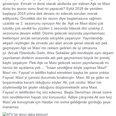
gösteriyor. Emrah`ın dizisi olarak akıllarda yer edinen Aşk ve Mavi
dizisi bu sezon sonu final mi yapacak? Eylül 2018 de yeniden
başlayıp 2019 yılına dek devam mı edecek soruları merak
ediliyordu. Öncelikle dizi bir sezon diye başlamasına rağmen
uzatıldı ve 2. sezonunu oynuyor Atv de. Aşk ve Mavi dizisi çok
tutuldu çok sevildi bu yüzden 1 sezonda bitecek dizi uzatılıp 2.
sezonuna devam edildi. Dizinin gelecek sezonda yayınlanması
bekleniyor ancak senaryoda sıkışıklık yaşanıyor. Yayınlandığı
akşam reytingler de zirvede yer alan ancak genel olarak adı pek
geçmeyen Aşk ve Mavi`nin reklam gelirleri de iyi olmasına
iyi. Ancak İStanbullu Gelin, Arka Sokaklar gibi kendisiyle aynı akşam
yayınlanan dizilerin arasında adı pek geçmemesi büyük bir prestij
kaybı yaşatıyor. Peki Aşk ve Mavi gelecek sezon yayınlanacak mı
henüz bir açıklama yok.... "İnsan sevdiğine böyle yapmaz Mavi!"
Mavi`nin, Faysal`ın teklifini kabul etmekten başka bir şansı yoktur.
Faysal, Mavi`yi çaresiz durumda bırakmıştır. Mavi, Ali`ye gider ve
boşanmakta kararlı olduğunu söyler. Ali, çok üzülür. Mavi`nin
söylemediği bir şeyler olduğunu düşünmektedir ama Mavi,
Faysal`ın teklifinden hiç söz edemez. Başta Demirhan olmak üzere
tüm sevdiklerinin hayatı söz konusudur. Adliye çıkışında Ali son kez
Mavi`yle konuşmak için Hasibe`nin evine geldiğinde gördüğü şeye
inanamaz.