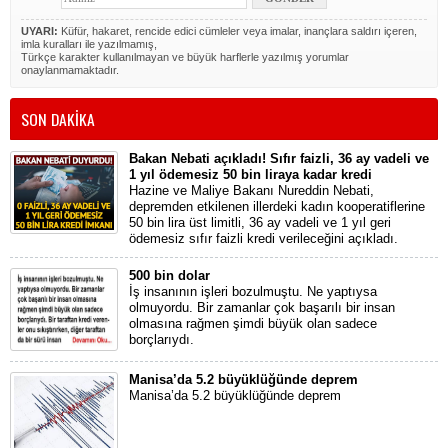
UYARI:
Küfür, hakaret, rencide edici cümleler veya imalar, inançlara saldırı içeren,
imla kuralları ile yazılmamış,
Türkçe karakter kullanılmayan ve büyük harflerle yazılmış yorumlar
onaylanmamaktadır.
SON DAKİKA
Bakan Nebati açıkladı! Sıfır faizli, 36 ay vadeli ve
1 yıl ödemesiz 50 bin liraya kadar kredi
Hazine ve Maliye Bakanı Nureddin Nebati,
depremden etkilenen illerdeki kadın kooperatiflerine
50 bin lira üst limitli, 36 ay vadeli ve 1 yıl geri
ödemesiz sıfır faizli kredi verileceğini açıkladı.
500 bin dolar
İş insanının işleri bozulmuştu. Ne yaptıysa
olmuyordu. Bir zamanlar çok başarılı bir insan
olmasına rağmen şimdi büyük olan sadece
borçlarıydı.
Manisa’da 5.2 büyüklüğünde deprem
Manisa’da 5.2 büyüklüğünde deprem