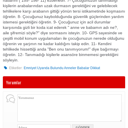
hatlarını ( 155- 156- 11) ezberletin. 7- Çocuğunuzun tanımadığı
kişilerin arabalarından uzak durmasın gerektiğini ve gelebilecek
tehlikelere karşı arabanın gittiği yönün tersi istikametinde koşmasını
öğretin. 8- Çocuğunuz kaybolduğunda güvenlik güçlerinden yardım
istemesi gerektiğini öğretin. 9- Çocuğunuz için acil durumlar
karşısında gizli bir koda icat ederek " anne ve babamın adı ne?,
aile şifremizi söyle?" diye sormasını isteyin. 10- GPS sayesinde ve
çeşitli mobil konum uygulamaları ile çocuğunuzun nerede olduğunu
öğrenin ve şarjının ne kadar kaldığını takip edin. 11- Kendini
tehlikede hissettiği anda "Ben onu tanımıyorum!" diye bağırmayı
öğretin. 12- Tanımadığı kişilerle asansöre binmemesi gerektiğini
söyleyin.
Etiketler:
Emniyet Uyarıda Bulundu Anneler Babalar Dikkat
Yorumlar