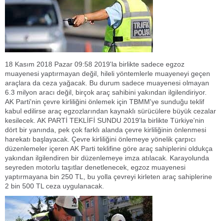
18 Kasım 2018 Pazar 09:58 2019'la birlikte sadece egzoz
muayenesi yaptırmayan değil, hileli yöntemlerle muayeneyi geçen
araçlara da ceza yağacak. Bu durum sadece muayenesi olmayan
6.3 milyon aracı değil, birçok araç sahibini yakından ilgilendiriyor.
AK Parti'nin çevre kirliliğini önlemek için TBMM'ye sunduğu teklif
kabul edilirse araç egzozlarından kaynaklı sürücülere büyük cezalar
kesilecek. AK PARTİ TEKLİFİ SUNDU 2019'la birlikte Türkiye'nin
dört bir yanında, pek çok farklı alanda çevre kirliliğinin önlenmesi
harekatı başlayacak. Çevre kirliliğini önlemeye yönelik çarpıcı
düzenlemeler içeren AK Parti teklifine göre araç sahiplerini oldukça
yakından ilgilendiren bir düzenlemeye imza atılacak. Karayolunda
seyreden motorlu taşıtlar denetlenecek, egzoz muayenesi
yaptırmayana bin 250 TL, bu yolla çevreyi kirleten araç sahiplerine
2 bin 500 TL ceza uygulanacak.