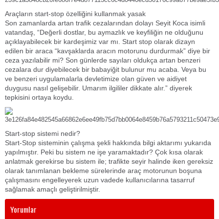
Araçların start-stop özelliğini kullanmak yasak
Son zamanlarda artan trafik cezalarından dolayı Seyit Koca isimli
vatandaş, “Değerli dostlar, bu aymazlık ve keyfiliğin ne olduğunu
açıklayabilecek bir kardeşimiz var mı. Start stop olarak dizayn
edilen bir araca “kavşaklarda aracın motorunu durdurmak” diye bir
ceza yazılabilir mi? Son günlerde sayıları oldukça artan benzeri
cezalara dur diyebilecek bir babayiğit bulunur mu acaba. Veya bu
ve benzeri uygulamalarla devletimize olan güven ve aidiyet
duygusu nasıl gelişebilir. Umarım ilgililer dikkate alır.” diyerek
tepkisini ortaya koydu.
Start-stop sistemi nedir?
Start-Stop sisteminin çalışma şekli hakkında bilgi aktarımı yukarıda
yapılmıştır. Peki bu sistem ne işe yaramaktadır? Çok kısa olarak
anlatmak gerekirse bu sistem ile; trafikte seyir halinde iken gereksiz
olarak tanımlanan bekleme sürelerinde araç motorunun boşuna
çalışmasını engelleyerek uzun vadede kullanıcılarına tasarruf
sağlamak amaçlı geliştirilmiştir.
Yorumlar