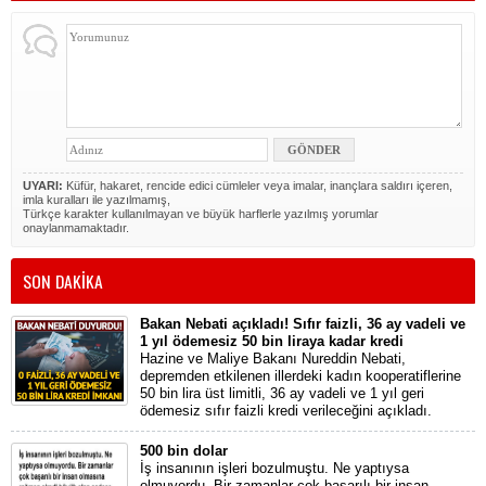
UYARI:
Küfür, hakaret, rencide edici cümleler veya imalar, inançlara saldırı içeren,
imla kuralları ile yazılmamış,
Türkçe karakter kullanılmayan ve büyük harflerle yazılmış yorumlar
onaylanmamaktadır.
SON DAKİKA
Bakan Nebati açıkladı! Sıfır faizli, 36 ay vadeli ve
1 yıl ödemesiz 50 bin liraya kadar kredi
Hazine ve Maliye Bakanı Nureddin Nebati,
depremden etkilenen illerdeki kadın kooperatiflerine
50 bin lira üst limitli, 36 ay vadeli ve 1 yıl geri
ödemesiz sıfır faizli kredi verileceğini açıkladı.
500 bin dolar
İş insanının işleri bozulmuştu. Ne yaptıysa
olmuyordu. Bir zamanlar çok başarılı bir insan