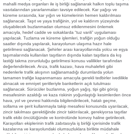
mahalli medya organları ile iş birliği sağlanarak halkın toplu taşıma
vasıtalarından yararlanmaları tavsiye edilecek. Kar yağışı ve
küreme sırasında, kar yığın ve kümelerinin hemen kaldırılması
sağlanacak. Taşıt ve yaya trafiğinin, yol ve kaldırım yüzeyinde
oluşabilecek buzlanmadan olumsuz etkilenmesini önlemek
amacıyla, hedef cadde ve sokaklarda “tuz varili” uygulaması
yapılacak. Tuzlama ve küreme işlemleri, trafiğin yoğun olduğu
saatler dışında yapılarak, karayolunun ulaşıma hazır hale
getirilmesi sağlanacak. Şehirler arası karayollarında yolcu ve eşya
taşımalarında kullanılan taşıtların dışında kalan taşıtlara da kış
lastiği takma zorunluluğu getirilmesi konusu valilikler tarafından
değerlendirilecek. Arıza, trafik kazası, hava muhalefeti gibi
nedenlerle trafik akışının sağlanamadığı durumlarda yolun
tamamen trafiğe kapanmaması amacıyla gerekli tedbirler ivedilikle
alınacak ve emniyet şeritleriyle banketlerin açık tutulması
sağlanacak. Sürücüler buzlanma, yoğun yağış, tipi gibi görüş
mesafesinin azaldığı ve kaza riskinin yoğunlaştığı kesimlerden önce
hava, yol ve çevresi hakkında bilgilendirilecek, hatalı geçme,
sollama ve şerit kullanmayla takip mesafesi konusunda uyarılacak,
zincir takılması gerektiğinde zincir taktırılacak, gerekiyorsa taşıtlar
trafik ekibi öncülüğünde ve kontrolünde konvoy haline getirilecek.
Karayolları ekiplerinin trafik zabıtasıyla iş birliği içerisinde trafik
kazalarına ve karayolundaki olumsuzluklara birlikte müdahale