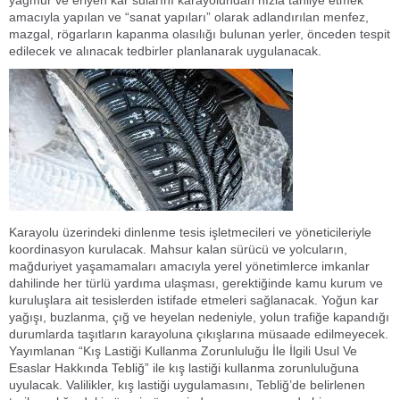
yağmur ve eriyen kar sularını karayolundan hızla tahliye etmek
amacıyla yapılan ve “sanat yapıları” olarak adlandırılan menfez,
mazgal, rögarların kapanma olasılığı bulunan yerler, önceden tespit
edilecek ve alınacak tedbirler planlanarak uygulanacak.
Karayolu üzerindeki dinlenme tesis işletmecileri ve yöneticileriyle
koordinasyon kurulacak. Mahsur kalan sürücü ve yolcuların,
mağduriyet yaşamamaları amacıyla yerel yönetimlerce imkanlar
dahilinde her türlü yardıma ulaşması, gerektiğinde kamu kurum ve
kuruluşlara ait tesislerden istifade etmeleri sağlanacak. Yoğun kar
yağışı, buzlanma, çığ ve heyelan nedeniyle, yolun trafiğe kapandığı
durumlarda taşıtların karayoluna çıkışlarına müsaade edilmeyecek.
Yayımlanan “Kış Lastiği Kullanma Zorunluluğu İle İlgili Usul Ve
Esaslar Hakkında Tebliğ” ile kış lastiği kullanma zorunluluğuna
uyulacak. Valilikler, kış lastiği uygulamasını, Tebliğ’de belirlenen