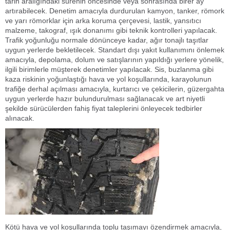
tarih aralığındaki sürenin öncesinde veya sonrasında birer ay
artırabilecek. Denetim amacıyla durdurulan kamyon, tanker, römork
ve yarı römorklar için arka koruma çerçevesi, lastik, yansıtıcı
malzeme, takograf, ışık donanımı gibi teknik kontrolleri yapılacak.
Trafik yoğunluğu normale dönünceye kadar, ağır tonajlı taşıtlar
uygun yerlerde bekletilecek. Standart dışı yakıt kullanımını önlemek
amacıyla, depolama, dolum ve satışlarının yapıldığı yerlere yönelik,
ilgili birimlerle müşterek denetimler yapılacak. Sis, buzlanma gibi
kaza riskinin yoğunlaştığı hava ve yol koşullarında, karayolunun
trafiğe derhal açılması amacıyla, kurtarıcı ve çekicilerin, güzergahta
uygun yerlerde hazır bulundurulması sağlanacak ve art niyetli
şekilde sürücülerden fahiş fiyat taleplerini önleyecek tedbirler
alınacak.
Kötü hava ve yol koşullarında toplu taşımayı özendirmek amacıyla,