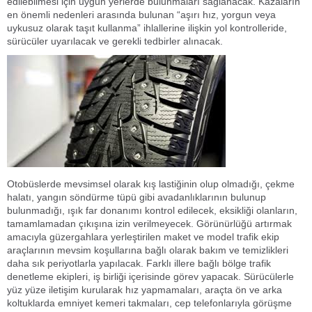
edilebilmesi için uygun yerlerde bulunmaları sağlanacak. Kazaların
en önemli nedenleri arasında bulunan “aşırı hız, yorgun veya
uykusuz olarak taşıt kullanma” ihlallerine ilişkin yol kontrolleride,
sürücüler uyarılacak ve gerekli tedbirler alınacak.
Otobüslerde mevsimsel olarak kış lastiğinin olup olmadığı, çekme
halatı, yangın söndürme tüpü gibi avadanlıklarının bulunup
bulunmadığı, ışık far donanımı kontrol edilecek, eksikliği olanların,
tamamlamadan çıkışına izin verilmeyecek. Görünürlüğü artırmak
amacıyla güzergahlara yerleştirilen maket ve model trafik ekip
araçlarının mevsim koşullarına bağlı olarak bakım ve temizlikleri
daha sık periyotlarla yapılacak. Farklı illere bağlı bölge trafik
denetleme ekipleri, iş birliği içerisinde görev yapacak. Sürücülerle
yüz yüze iletişim kurularak hız yapmamaları, araçta ön ve arka
koltuklarda emniyet kemeri takmaları, cep telefonlarıyla görüşme