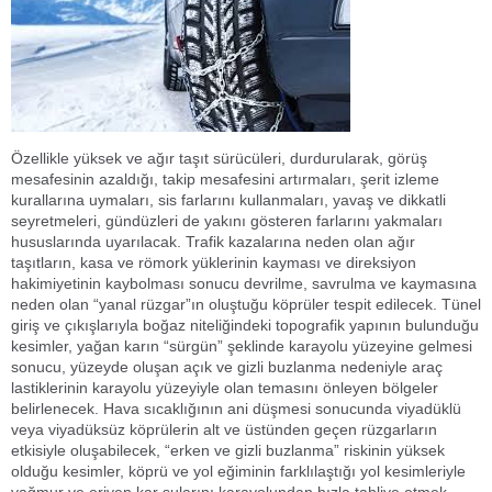
Özellikle yüksek ve ağır taşıt sürücüleri, durdurularak, görüş
mesafesinin azaldığı, takip mesafesini artırmaları, şerit izleme
kurallarına uymaları, sis farlarını kullanmaları, yavaş ve dikkatli
seyretmeleri, gündüzleri de yakını gösteren farlarını yakmaları
hususlarında uyarılacak. Trafik kazalarına neden olan ağır
taşıtların, kasa ve römork yüklerinin kayması ve direksiyon
hakimiyetinin kaybolması sonucu devrilme, savrulma ve kaymasına
neden olan “yanal rüzgar”ın oluştuğu köprüler tespit edilecek. Tünel
giriş ve çıkışlarıyla boğaz niteliğindeki topografik yapının bulunduğu
kesimler, yağan karın “sürgün” şeklinde karayolu yüzeyine gelmesi
sonucu, yüzeyde oluşan açık ve gizli buzlanma nedeniyle araç
lastiklerinin karayolu yüzeyiyle olan temasını önleyen bölgeler
belirlenecek. Hava sıcaklığının ani düşmesi sonucunda viyadüklü
veya viyadüksüz köprülerin alt ve üstünden geçen rüzgarların
etkisiyle oluşabilecek, “erken ve gizli buzlanma” riskinin yüksek
olduğu kesimler, köprü ve yol eğiminin farklılaştığı yol kesimleriyle