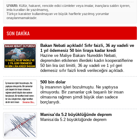
UYARI:
Küfür, hakaret, rencide edici cümleler veya imalar, inançlara saldırı içeren,
imla kuralları ile yazılmamış,
Türkçe karakter kullanılmayan ve büyük harflerle yazılmış yorumlar
onaylanmamaktadır.
SON DAKİKA
Bakan Nebati açıkladı! Sıfır faizli, 36 ay vadeli ve
1 yıl ödemesiz 50 bin liraya kadar kredi
Hazine ve Maliye Bakanı Nureddin Nebati,
depremden etkilenen illerdeki kadın kooperatiflerine
50 bin lira üst limitli, 36 ay vadeli ve 1 yıl geri
ödemesiz sıfır faizli kredi verileceğini açıkladı.
500 bin dolar
İş insanının işleri bozulmuştu. Ne yaptıysa
olmuyordu. Bir zamanlar çok başarılı bir insan
olmasına rağmen şimdi büyük olan sadece
borçlarıydı.
Manisa’da 5.2 büyüklüğünde deprem
Manisa’da 5.2 büyüklüğünde deprem