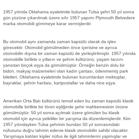
1957 yılında Oklahama eyaletinde bulunan Tulsa şehri 50 yıl sonra
gün yüzüne çıkarılmak üzere sıfır 1957 yapımı Plymouth Belvedere
marka otomobili gömmeye karar vermişlerdir.
Bu otomobil aynı zamanda zaman kapsülü olarak da işlev
görecektir. Otomobil gömülmeden önce içerisine ve ayrıca
otomobilin dışına bir zaman kapsülü de yerleştirilmiştir. 1957 yılında
otomobille birlikte o yılların ve şehrin kültürünü, yaşam tarzını
yansıtan birçok eşya da gömülmüştür. Örneğin benzin dolu bir
bidon, makyaj malzemeleri olan kadın çantası, ödenmemiş park
biletleri, Oklahama eyaletinde bulunan kurumlardan mektuplar,
bayraklar, şehrin haritası, kartpostallar ve daha nice eşya.
Amerikan Orta Batı kültürünü temsil eden bu zaman kapsülü klasik
otomobille birlikte bir tören eşliğinde şehir mahkemesinin önüne
gömülmüştür. 50 yıl sonra açılmak üzere gömülen bu klasik
otomobil için ayrıca yetkililer bir yarışma da düzenlemişlerdir. Kim
1957 yılındayken Tulsa şehrinin bundan 50 yıl sonrasındaki
nüfusunu doğru tahmin ederse klasik otomobilin sahibi olacaktır.
Yarışmaya katılan kişiler nüfus ile ilgili tahminlerini yapmışlar ve