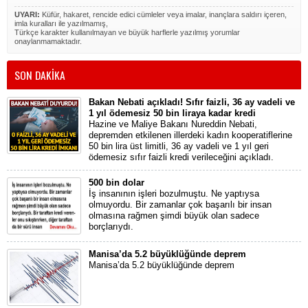
UYARI:
Küfür, hakaret, rencide edici cümleler veya imalar, inançlara saldırı içeren,
imla kuralları ile yazılmamış,
Türkçe karakter kullanılmayan ve büyük harflerle yazılmış yorumlar
onaylanmamaktadır.
SON DAKİKA
Bakan Nebati açıkladı! Sıfır faizli, 36 ay vadeli ve
1 yıl ödemesiz 50 bin liraya kadar kredi
Hazine ve Maliye Bakanı Nureddin Nebati,
depremden etkilenen illerdeki kadın kooperatiflerine
50 bin lira üst limitli, 36 ay vadeli ve 1 yıl geri
ödemesiz sıfır faizli kredi verileceğini açıkladı.
500 bin dolar
İş insanının işleri bozulmuştu. Ne yaptıysa
olmuyordu. Bir zamanlar çok başarılı bir insan
olmasına rağmen şimdi büyük olan sadece
borçlarıydı.
Manisa’da 5.2 büyüklüğünde deprem
Manisa’da 5.2 büyüklüğünde deprem