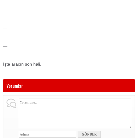
—
—
—
İşte aracın son hali.
Yorumlar