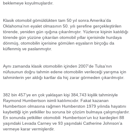
beklemeye koyulmuşlardır.
Klasik otomobil gömüldükten tam 50 yıl sonra Amerika’da
Oklahoma’nın eyalet olmasının 50. yılı şerefine gerçekleştirilen
törende, yeniden gün ışığına çıkarılmıştır. Yüzlerce kişinin katıldığı
törende gün yüzüne çıkarılan otomobil yıllar içerisinde hurdaya
dönmüş, otomobilin içerisine gömülen eşyaların birçoğu da
küflenmiş ve paslanmıştır.
Aynı zamanda klasik otomobilin içinden 2007’de Tulsa’nın
nüfusunun doğru tahmin edene otomobilin verileceği yarışma için
tahminlerin yer aldığı kartlar da hiç zarar görmeden çıkarılmıştır.
382 bin 457’ye en çok yaklaşan kişi 384,743 kişilik tahminiyle
Raymond Humbertson isimli katılımcıdır. Fakat kazanan
Humbertson olmasına rağmen Humberston 1979 yılında hayatını
kaybettiği için yetkililer bu soruna bir çözüm bulmaya çalışmışlardır.
En sonunda yetkililer otomobili Humbertson’un kız kardeşleri 88
yaşındaki Levada Carney ve 93 yaşındaki Catherine Johnson’a
vermeye karar vermişlerdir.