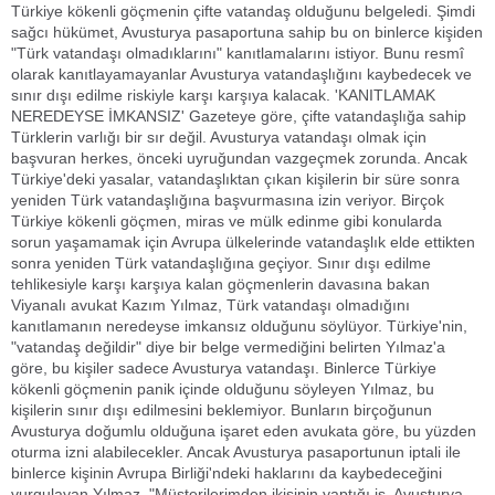
Türkiye kökenli göçmenin çifte vatandaş olduğunu belgeledi. Şimdi
sağcı hükümet, Avusturya pasaportuna sahip bu on binlerce kişiden
"Türk vatandaşı olmadıklarını" kanıtlamalarını istiyor. Bunu resmî
olarak kanıtlayamayanlar Avusturya vatandaşlığını kaybedecek ve
sınır dışı edilme riskiyle karşı karşıya kalacak. 'KANITLAMAK
NEREDEYSE İMKANSIZ' Gazeteye göre, çifte vatandaşlığa sahip
Türklerin varlığı bir sır değil. Avusturya vatandaşı olmak için
başvuran herkes, önceki uyruğundan vazgeçmek zorunda. Ancak
Türkiye'deki yasalar, vatandaşlıktan çıkan kişilerin bir süre sonra
yeniden Türk vatandaşlığına başvurmasına izin veriyor. Birçok
Türkiye kökenli göçmen, miras ve mülk edinme gibi konularda
sorun yaşamamak için Avrupa ülkelerinde vatandaşlık elde ettikten
sonra yeniden Türk vatandaşlığına geçiyor. Sınır dışı edilme
tehlikesiyle karşı karşıya kalan göçmenlerin davasına bakan
Viyanalı avukat Kazım Yılmaz, Türk vatandaşı olmadığını
kanıtlamanın neredeyse imkansız olduğunu söylüyor. Türkiye'nin,
"vatandaş değildir" diye bir belge vermediğini belirten Yılmaz'a
göre, bu kişiler sadece Avusturya vatandaşı. Binlerce Türkiye
kökenli göçmenin panik içinde olduğunu söyleyen Yılmaz, bu
kişilerin sınır dışı edilmesini beklemiyor. Bunların birçoğunun
Avusturya doğumlu olduğuna işaret eden avukata göre, bu yüzden
oturma izni alabilecekler. Ancak Avusturya pasaportunun iptali ile
binlerce kişinin Avrupa Birliği'ndeki haklarını da kaybedeceğini
vurgulayan Yılmaz, "Müşterilerimden ikisinin yaptığı iş, Avusturya