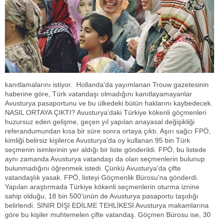
kanıtlamalarını istiyor. Hollanda'da yayımlanan Trouw gazetesinin
haberine göre, Türk vatandaşı olmadığını kanıtlayamayanlar
Avusturya pasaportunu ve bu ülkedeki bütün haklarını kaybedecek.
NASIL ORTAYA ÇIKTI? Avusturya'daki Türkiye kökenli göçmenleri
huzursuz eden gelişme, geçen yıl yapılan anayasal değişikliği
referandumundan kısa bir süre sonra ortaya çıktı. Aşırı sağcı FPÖ,
kimliği belirsiz kişilerce Avusturya'da oy kullanan 95 bin Türk
seçmenin isimlerinin yer aldığı bir liste gönderildi. FPÖ, bu listede
aynı zamanda Avusturya vatandaşı da olan seçmenlerin bulunup
bulunmadığını öğrenmek istedi. Çünkü Avusturya'da çifte
vatandaşlık yasak. FPÖ, listeyi Göçmenlik Bürosu'na gönderdi.
Yapılan araştırmada Türkiye kökenli seçmenlerin oturma iznine
sahip olduğu, 18 bin 500'ünün de Avusturya pasaportu taşıdığı
belirlendi. SINIR DIŞI EDİLME TEHLİKESİ Avusturya makamlarına
göre bu kişiler muhtemelen çifte vatandaş. Göçmen Bürosu ise, 30