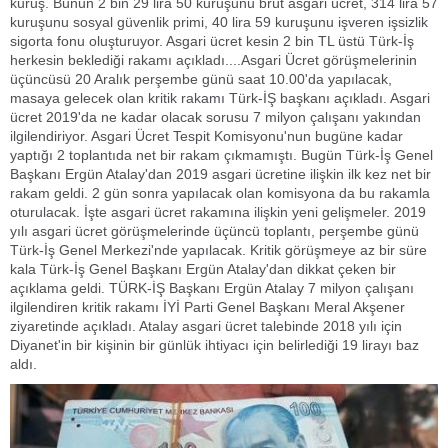
kuruş. Bunun 2 bin 29 lira 50 kuruşunu brüt asgari ücret, 314 lira 57
kuruşunu sosyal güvenlik primi, 40 lira 59 kuruşunu işveren işsizlik
sigorta fonu oluşturuyor. Asgari ücret kesin 2 bin TL üstü Türk-İş
herkesin beklediği rakamı açıkladı....Asgari Ücret görüşmelerinin
üçüncüsü 20 Aralık perşembe günü saat 10.00'da yapılacak,
masaya gelecek olan kritik rakamı Türk-İŞ başkanı açıkladı. Asgari
ücret 2019'da ne kadar olacak sorusu 7 milyon çalışanı yakından
ilgilendiriyor. Asgari Ücret Tespit Komisyonu'nun bugüne kadar
yaptığı 2 toplantıda net bir rakam çıkmamıştı. Bugün Türk-İş Genel
Başkanı Ergün Atalay'dan 2019 asgari ücretine ilişkin ilk kez net bir
rakam geldi. 2 gün sonra yapılacak olan komisyona da bu rakamla
oturulacak. İşte asgari ücret rakamına ilişkin yeni gelişmeler. 2019
yılı asgari ücret görüşmelerinde üçüncü toplantı, perşembe günü
Türk-İş Genel Merkezi'nde yapılacak. Kritik görüşmeye az bir süre
kala Türk-İş Genel Başkanı Ergün Atalay'dan dikkat çeken bir
açıklama geldi. TÜRK-İŞ Başkanı Ergün Atalay 7 milyon çalışanı
ilgilendiren kritik rakamı İYİ Parti Genel Başkanı Meral Akşener
ziyaretinde açıkladı. Atalay asgari ücret talebinde 2018 yılı için
Diyanet'in bir kişinin bir günlük ihtiyacı için belirlediği 19 lirayı baz
aldı.