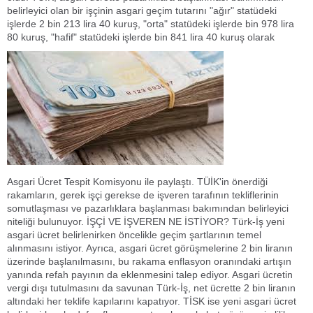
belirleyici olan bir işçinin asgari geçim tutarını "ağır" statüdeki
işlerde 2 bin 213 lira 40 kuruş, "orta" statüdeki işlerde bin 978 lira
80 kuruş, "hafif" statüdeki işlerde bin 841 lira 40 kuruş olarak
Asgari Ücret Tespit Komisyonu ile paylaştı. TÜİK'in önerdiği
rakamların, gerek işçi gerekse de işveren tarafının tekliflerinin
somutlaşması ve pazarlıklara başlanması bakımından belirleyici
niteliği bulunuyor. İŞÇİ VE İŞVEREN NE İSTİYOR? Türk-İş yeni
asgari ücret belirlenirken öncelikle geçim şartlarının temel
alınmasını istiyor. Ayrıca, asgari ücret görüşmelerine 2 bin liranın
üzerinde başlanılmasını, bu rakama enflasyon oranındaki artışın
yanında refah payının da eklenmesini talep ediyor. Asgari ücretin
vergi dışı tutulmasını da savunan Türk-İş, net ücrette 2 bin liranın
altındaki her teklife kapılarını kapatıyor. TİSK ise yeni asgari ücret