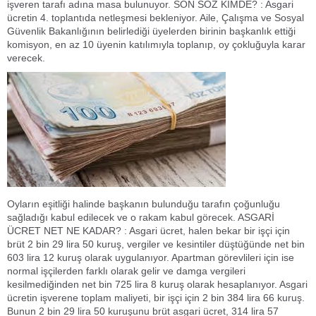
işveren tarafı adına masa bulunuyor. SON SÖZ KİMDE? : Asgari
ücretin 4. toplantıda netleşmesi bekleniyor. Aile, Çalışma ve Sosyal
Güvenlik Bakanlığının belirlediği üyelerden birinin başkanlık ettiği
komisyon, en az 10 üyenin katılımıyla toplanıp, oy çokluğuyla karar
verecek.
Oyların eşitliği halinde başkanın bulunduğu tarafın çoğunluğu
sağladığı kabul edilecek ve o rakam kabul görecek. ASGARİ
ÜCRET NET NE KADAR? : Asgari ücret, halen bekar bir işçi için
brüt 2 bin 29 lira 50 kuruş, vergiler ve kesintiler düştüğünde net bin
603 lira 12 kuruş olarak uygulanıyor. Apartman görevlileri için ise
normal işçilerden farklı olarak gelir ve damga vergileri
kesilmediğinden net bin 725 lira 8 kuruş olarak hesaplanıyor. Asgari
ücretin işverene toplam maliyeti, bir işçi için 2 bin 384 lira 66 kuruş.
Bunun 2 bin 29 lira 50 kuruşunu brüt asgari ücret, 314 lira 57