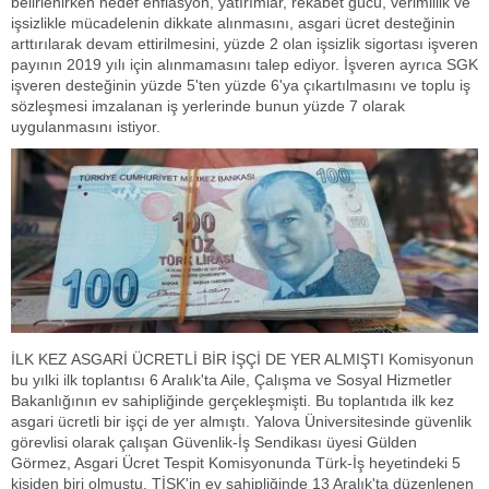
belirlenirken hedef enflasyon, yatırımlar, rekabet gücü, verimlilik ve
işsizlikle mücadelenin dikkate alınmasını, asgari ücret desteğinin
arttırılarak devam ettirilmesini, yüzde 2 olan işsizlik sigortası işveren
payının 2019 yılı için alınmamasını talep ediyor. İşveren ayrıca SGK
işveren desteğinin yüzde 5'ten yüzde 6'ya çıkartılmasını ve toplu iş
sözleşmesi imzalanan iş yerlerinde bunun yüzde 7 olarak
uygulanmasını istiyor.
İLK KEZ ASGARİ ÜCRETLİ BİR İŞÇİ DE YER ALMIŞTI Komisyonun
bu yılki ilk toplantısı 6 Aralık'ta Aile, Çalışma ve Sosyal Hizmetler
Bakanlığının ev sahipliğinde gerçekleşmişti. Bu toplantıda ilk kez
asgari ücretli bir işçi de yer almıştı. Yalova Üniversitesinde güvenlik
görevlisi olarak çalışan Güvenlik-İş Sendikası üyesi Gülden
Görmez, Asgari Ücret Tespit Komisyonunda Türk-İş heyetindeki 5
kişiden biri olmuştu. TİSK'in ev sahipliğinde 13 Aralık'ta düzenlenen