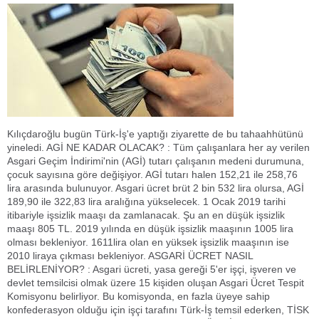
Kılıçdaroğlu bugün Türk-İş'e yaptığı ziyarette de bu tahaahhütünü
yineledi. AGİ NE KADAR OLACAK? : Tüm çalışanlara her ay verilen
Asgari Geçim İndirimi'nin (AGİ) tutarı çalışanın medeni durumuna,
çocuk sayısına göre değişiyor. AGİ tutarı halen 152,21 ile 258,76
lira arasında bulunuyor. Asgari ücret brüt 2 bin 532 lira olursa, AGİ
189,90 ile 322,83 lira aralığına yükselecek. 1 Ocak 2019 tarihi
itibariyle işsizlik maaşı da zamlanacak. Şu an en düşük işsizlik
maaşı 805 TL. 2019 yılında en düşük işsizlik maaşının 1005 lira
olması bekleniyor. 1611lira olan en yüksek işsizlik maaşının ise
2010 liraya çıkması bekleniyor. ASGARİ ÜCRET NASIL
BELİRLENİYOR? : Asgari ücreti, yasa gereği 5'er işçi, işveren ve
devlet temsilcisi olmak üzere 15 kişiden oluşan Asgari Ücret Tespit
Komisyonu belirliyor. Bu komisyonda, en fazla üyeye sahip
konfederasyon olduğu için işçi tarafını Türk-İş temsil ederken, TİSK