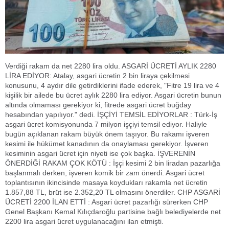
Verdiği rakam da net 2280 lira oldu. ASGARİ ÜCRETİ AYLIK 2280
LİRA EDİYOR: Atalay, asgari ücretin 2 bin liraya çekilmesi
konusunu, 4 aydır dile getirdiklerini ifade ederek, "Fitre 19 lira ve 4
kişilik bir ailede bu ücret aylık 2280 lira ediyor. Asgari ücretin bunun
altında olmaması gerekiyor ki, fitrede asgari ücret buğday
hesabından yapılıyor." dedi. İŞÇİYİ TEMSİL EDİYORLAR : Türk-İş
asgari ücret komisyonunda 7 milyon işçiyi temsil ediyor. Haliyle
bugün açıklanan rakam büyük önem taşıyor. Bu rakamı işveren
kesimi ile hükümet kanadının da onaylaması gerekiyor. İşveren
kesiminin asgari ücret için niyeti ise çok başka. İŞVERENİN
ÖNERDİĞİ RAKAM ÇOK KÖTÜ : İşçi kesimi 2 bin liradan pazarlığa
başlanmalı derken, işveren komik bir zam önerdi. Asgari ücret
toplantısının ikincisinde masaya koydukları rakamla net ücretin
1.857,88 TL, brüt ise 2.352,20 TL olmasını önerdiler. CHP ASGARİ
ÜCRETİ 2200 İLAN ETTİ : Asgari ücret pazarlığı sürerken CHP
Genel Başkanı Kemal Kılıçdaroğlu partisine bağlı belediyelerde net
2200 lira asgari ücret uygulanacağını ilan etmişti.