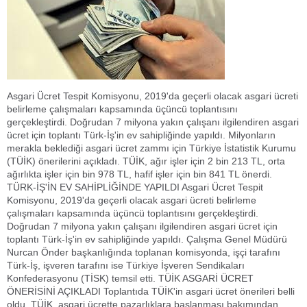
Asgari Ücret Tespit Komisyonu, 2019'da geçerli olacak asgari ücreti
belirleme çalışmaları kapsamında üçüncü toplantısını
gerçekleştirdi. Doğrudan 7 milyona yakın çalışanı ilgilendiren asgari
ücret için toplantı Türk-İş'in ev sahipliğinde yapıldı. Milyonların
merakla beklediği asgari ücret zammı için Türkiye İstatistik Kurumu
(TÜİK) önerilerini açıkladı. TÜİK, ağır işler için 2 bin 213 TL, orta
ağırlıkta işler için bin 978 TL, hafif işler için bin 841 TL önerdi.
TÜRK-İŞ'İN EV SAHİPLİĞİNDE YAPILDI Asgari Ücret Tespit
Komisyonu, 2019'da geçerli olacak asgari ücreti belirleme
çalışmaları kapsamında üçüncü toplantısını gerçekleştirdi.
Doğrudan 7 milyona yakın çalışanı ilgilendiren asgari ücret için
toplantı Türk-İş'in ev sahipliğinde yapıldı. Çalışma Genel Müdürü
Nurcan Önder başkanlığında toplanan komisyonda, işçi tarafını
Türk-İş, işveren tarafını ise Türkiye İşveren Sendikaları
Konfederasyonu (TİSK) temsil etti. TÜİK ASGARİ ÜCRET
ÖNERİSİNİ AÇIKLADI Toplantıda TÜİK'in asgari ücret önerileri belli
oldu. TÜİK, asgari ücrette pazarlıklara başlanması bakımından