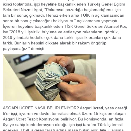
ikinci toplantıda, işçi heyetine başkanlık eden Türk-İş Genel Eğitim
Sekreteri Nazmi Irgat, "Rakamsal pazarlığa başlamadığımız için
tam bir sonuç çıkmadı. Henüz erken ama TÜİK'in açıklamasından
sonra bir sonuç çıkacağını bekliyorum." açıklamasını yapmıştı.
İşveren heyetine başkanlık eden TİSK Genel Sekreteri Akansel Koç
ise "2018 yılı işsizlik, büyüme ve enflasyon rakamlarını gördük,
2019 yılındaki hedefler çok daha farklı, işsizlik oranları çok daha
farklı. Bunların hepsini dikkate alarak bir rakam öngörüp
paylaşacağız." demişti.
ASGARİ ÜCRET NASIL BELİRLENİYOR? Asgari ücreti, yasa gereği
5'er işçi, işveren ve devlet temsilcisi olmak üzere 15 kişiden oluşan
Asgari Ücret Tespit Komisyonu belirliyor. Bu komisyonda, en fazla
üyeye sahip konfederasyon olduğu için işçi tarafını Türk-İş temsil
ederken, TİSK işveren tarafı adına masa bulunuyor. Aile, Çalışma