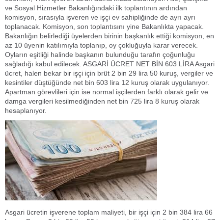
ve Sosyal Hizmetler Bakanlığındaki ilk toplantının ardından
komisyon, sırasıyla işveren ve işçi ev sahipliğinde de ayrı ayrı
toplanacak. Komisyon, son toplantısını yine Bakanlıkta yapacak.
Bakanlığın belirlediği üyelerden birinin başkanlık ettiği komisyon, en
az 10 üyenin katılımıyla toplanıp, oy çokluğuyla karar verecek.
Oyların eşitliği halinde başkanın bulunduğu tarafın çoğunluğu
sağladığı kabul edilecek. ASGARİ ÜCRET NET BİN 603 LİRA Asgari
ücret, halen bekar bir işçi için brüt 2 bin 29 lira 50 kuruş, vergiler ve
kesintiler düştüğünde net bin 603 lira 12 kuruş olarak uygulanıyor.
Apartman görevlileri için ise normal işçilerden farklı olarak gelir ve
damga vergileri kesilmediğinden net bin 725 lira 8 kuruş olarak
hesaplanıyor.
Asgari ücretin işverene toplam maliyeti, bir işçi için 2 bin 384 lira 66