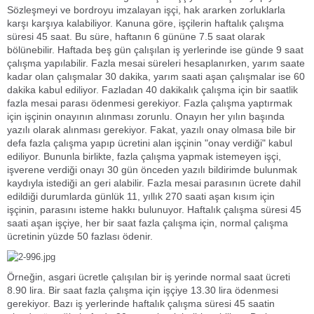
Sözleşmeyi ve bordroyu imzalayan işçi, hak ararken zorluklarla
karşı karşıya kalabiliyor. Kanuna göre, işçilerin haftalık çalışma
süresi 45 saat. Bu süre, haftanın 6 gününe 7.5 saat olarak
bölünebilir. Haftada beş gün çalışılan iş yerlerinde ise günde 9 saat
çalışma yapılabilir. Fazla mesai süreleri hesaplanırken, yarım saate
kadar olan çalışmalar 30 dakika, yarım saati aşan çalışmalar ise 60
dakika kabul ediliyor. Fazladan 40 dakikalık çalışma için bir saatlik
fazla mesai parası ödenmesi gerekiyor. Fazla çalışma yaptırmak
için işçinin onayının alınması zorunlu. Onayın her yılın başında
yazılı olarak alınması gerekiyor. Fakat, yazılı onay olmasa bile bir
defa fazla çalışma yapıp ücretini alan işçinin "onay verdiği" kabul
ediliyor. Bununla birlikte, fazla çalışma yapmak istemeyen işçi,
işverene verdiği onayı 30 gün önceden yazılı bildirimde bulunmak
kaydıyla istediği an geri alabilir. Fazla mesai parasının ücrete dahil
edildiği durumlarda günlük 11, yıllık 270 saati aşan kısım için
işçinin, parasını isteme hakkı bulunuyor. Haftalık çalışma süresi 45
saati aşan işçiye, her bir saat fazla çalışma için, normal çalışma
ücretinin yüzde 50 fazlası ödenir.
Örneğin, asgari ücretle çalışılan bir iş yerinde normal saat ücreti
8.90 lira. Bir saat fazla çalışma için işçiye 13.30 lira ödenmesi
gerekiyor. Bazı iş yerlerinde haftalık çalışma süresi 45 saatin