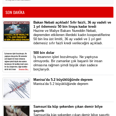
SON DAKİKA
Bakan Nebati açıkladı! Sıfır faizli, 36 ay vadeli ve
1 yıl ödemesiz 50 bin liraya kadar kredi
Hazine ve Maliye Bakanı Nureddin Nebati,
depremden etkilenen illerdeki kadın kooperatiflerine
50 bin lira üst limitli, 36 ay vadeli ve 1 yıl geri
ödemesiz sıfır faizli kredi verileceğini açıkladı.
500 bin dolar
İş insanının işleri bozulmuştu. Ne yaptıysa
olmuyordu. Bir zamanlar çok başarılı bir insan
olmasına rağmen şimdi büyük olan sadece
borçlarıydı.
Manisa’da 5.2 büyüklüğünde deprem
Manisa’da 5.2 büyüklüğünde deprem
Samsun'da küp şekerden çıkan demir bilye
şaşırttı
Samsun'da küp şekerden çıkan demir bilye şaşırttı