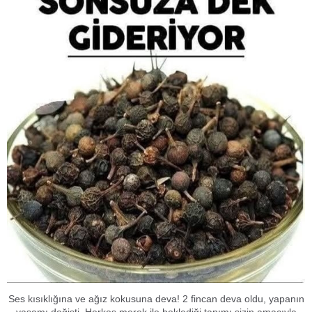
Ses kısıklığına ve ağız kokusuna deva! 2 fincan deva oldu, yapanın