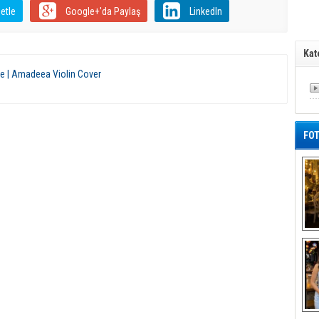
etle
Google+'da Paylaş
LinkedIn
Kat
re | Amadeea Violin Cover
FOT
K