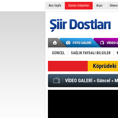
Ana Sayfa
Günün Haberleri
Arşiv
Sitene
GÜNCEL
SAĞLIK FAYDALI BİLGİLER
SON DAKİKA
Köprüdeki 
VİDEO GALERİ
»
Güncel
»
M