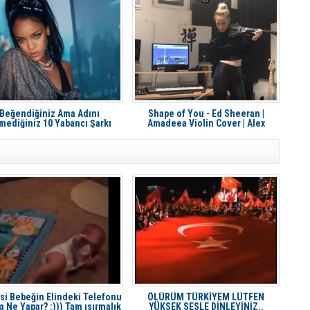
Beğendiğiniz Ama Adını
Shape of You - Ed Sheeran |
lmediğiniz 10 Yabancı Şarkı
Amadeea Violin Cover | Alex
Cooper Remix
i Bebeğin Elindeki Telefonu
ÖLÜRÜM TÜRKİYEM LÜTFEN
a Ne Yapar? :))) Tam ısırmalık
YÜKSEK SESLE DİNLEYİNİZ..