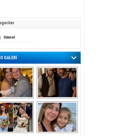
egoriler
Güncel
O GALERİ
En Yakın 
Kayınbiraderim 11 
Arkadaşımla 
Yıl Boyunca Bizden 
Evlendim
Borç Aldı.
orkunç bir trafik 
Olümcül hastalığa 