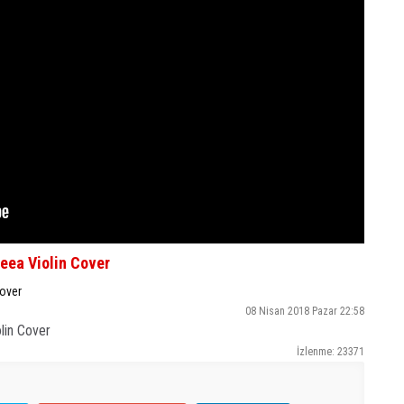
eea Violin Cover
Cover
08 Nisan 2018 Pazar 22:58
lin Cover
İzlenme: 23371