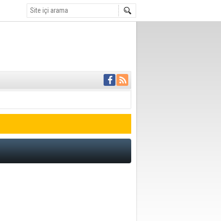
 ödemesiz 50 bin
OR
 bir haber