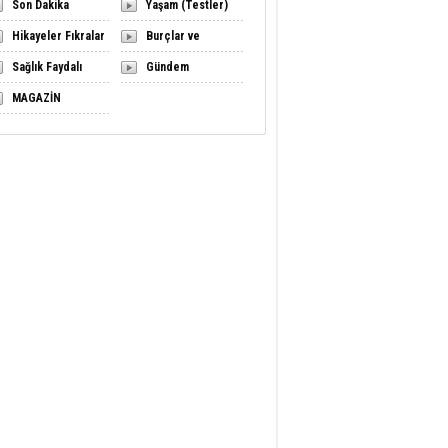
Son Dakika
Yaşam (Testler)
Hikayeler Fıkralar
Burçlar ve
Sağlık Faydalı
Astroloji
Gündem
Bilgiler
MAGAZİN