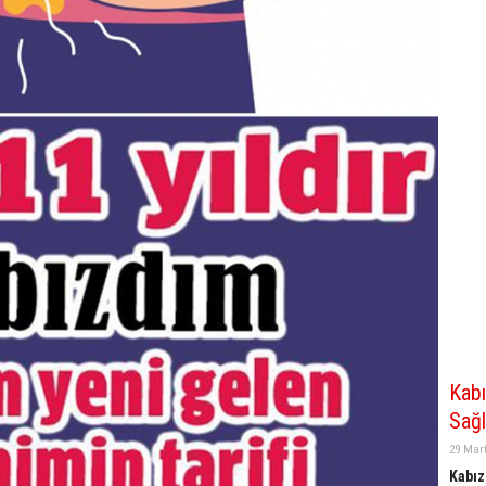
Kabı
Sağ
29 Mart
Kabız