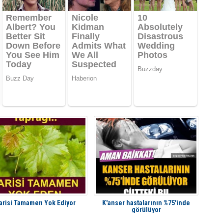
arisi Tamamen Yok Ediyor
K'anser hastalarının %75'inde
görülüyor