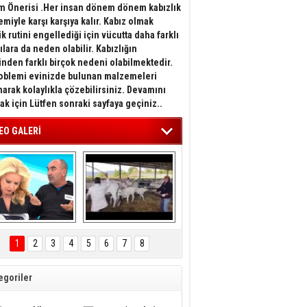
 Önerisi .Her insan dönem dönem kabızlık
emiyle karşı karşıya kalır. Kabız olmak
k rutini engellediği için vücutta daha farklı
tılara da neden olabilir. Kabızlığın
rinden farklı birçok nedeni olabilmektedir.
oblemi evinizde bulunan malzemeleri
narak kolaylıkla çözebilirsiniz. Devamını
k için Lütfen sonraki sayfaya geçiniz..
EO GALERİ
ge Anlı, Sinan’ın 
Hayırlı Evlat 
mesajlarını 
Dedikleri Bu Olsa 
1
2
3
4
5
6
7
8
utanarak okudu!
Gerek :) Annesine 
vuran adama uçan 
tekme atan buzağı..
egoriler