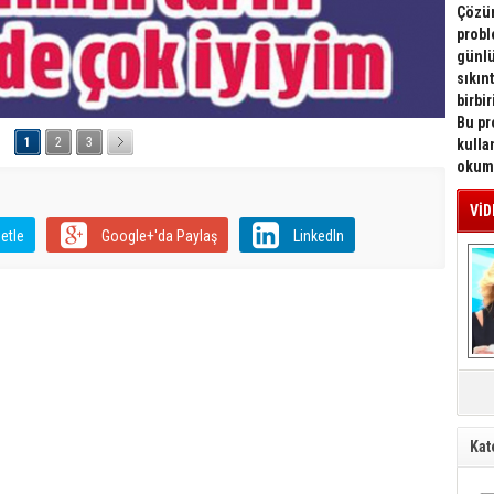
Çözüm
probl
günlü
sıkın
birbi
Bu pr
1
2
3
kulla
okuma
VİD
etle
Google+'da Paylaş
LinkedIn
Mü
Kat