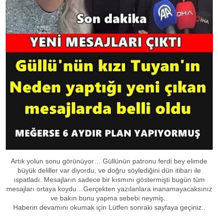
Artık yolun sonu görünüyor… Güllünün patronu ferdi bey elimde
büyük deliller var diyordu, ve doğru söylediğini dün itibarı ile
ıspatladı. Mesajların sadece bir kısmını göstermişti bugün tüm
mesajları ortaya koydu…Gerçekten yazılanlara inanamayacaksınız
ve bakın bunu yapma sebebi neymiş..
Haberin devamını okumak için Lütfen sonraki sayfaya geçiniz..