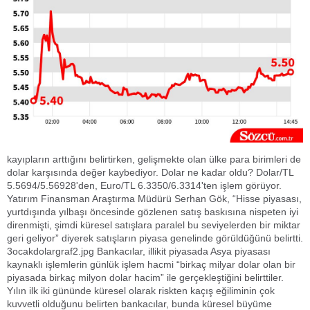
kayıpların arttığını belirtirken, gelişmekte olan ülke para birimleri de
dolar karşısında değer kaybediyor. Dolar ne kadar oldu? Dolar/TL
5.5694/5.56928'den, Euro/TL 6.3350/6.3314'ten işlem görüyor.
Yatırım Finansman Araştırma Müdürü Serhan Gök, “Hisse piyasası,
yurtdışında yılbaşı öncesinde gözlenen satış baskısına nispeten iyi
direnmişti, şimdi küresel satışlara paralel bu seviyelerden bir miktar
geri geliyor” diyerek satışların piyasa genelinde görüldüğünü belirtti.
3ocakdolargraf2.jpg Bankacılar, illikit piyasada Asya piyasası
kaynaklı işlemlerin günlük işlem hacmi “birkaç milyar dolar olan bir
piyasada birkaç milyon dolar hacim” ile gerçekleştiğini belirttiler.
Yılın ilk iki gününde küresel olarak riskten kaçış eğiliminin çok
kuvvetli olduğunu belirten bankacılar, bunda küresel büyüme