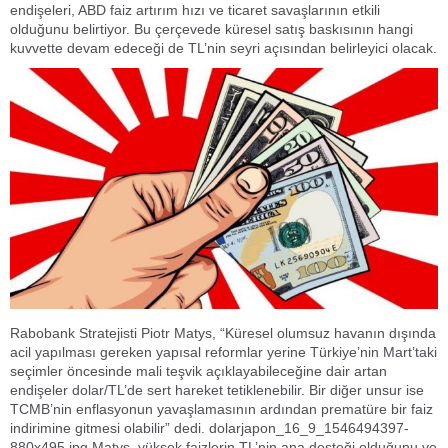
endişeleri, ABD faiz artırım hızı ve ticaret savaşlarının etkili
olduğunu belirtiyor. Bu çerçevede küresel satış baskısının hangi
kuvvette devam edeceği de TL’nin seyri açısından belirleyici olacak.
Rabobank Stratejisti Piotr Matys, “Küresel olumsuz havanın dışında
acil yapılması gereken yapısal reformlar yerine Türkiye’nin Mart’taki
seçimler öncesinde mali teşvik açıklayabileceğine dair artan
endişeler dolar/TL’de sert hareket tetiklenebilir. Bir diğer unsur ise
TCMB’nin enflasyonun yavaşlamasının ardından prematüre bir faiz
indirimine gitmesi olabilir” dedi. dolarjapon_16_9_1546494397-
880x495.jpg Matys, yüksek faizlerin TL’nin ana desteği olduğunu ve