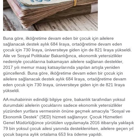
Buna göre, ilköğretime devam eden bir çocuk için ailelere
sağlanacak destek aylık 684 liraya, ortaöğretime devam eden
çocuk için 730 liraya, üniversiteye giden için de 821 liraya yükseldi.
Aile ve Sosyal Politikalar Bakanlığınca, ekonomik yetersizlikler
nedeniyle çocuklarına bakamayan ailelere sağlanan destekler,
2017 yılı memur maaş katsayılarında yapılan artışla yeniden
güncellendi. Buna göre, ilköğretime devam eden bir çocuk için
ailelere sağlanacak destek aylık 684 liraya, ortaöğretime devam
eden çocuk için 730 liraya, üniversiteye giden için de 821 liraya
yükseldi.
AA muhabirinin edindiği bilgiye göre, bakanlık tarafından yoksul
durumdaki ailelerin çocuklarını sadece ekonomik yetersizlikler
yüzünden yurtlara vermesinin önüne geçmek amacıyla “Sosyal ve
Ekonomik Destek” (SED) hizmeti sağlanıyor. Çocuk Hizmetleri
Genel Müdürlüğünce yürütülen uygulamayla 2016 itibarıyla yaklaşık
79 bin yoksul çocuk ailesi yanında desteklenirken, ailelere geçen yıl
çocuk başına aylık ortalama 653 lira ödeme yapıldı.