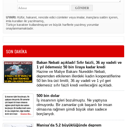
UYARI:
Küfür, hakaret, rencide edici cümleler veya imalar, inançlara saldırı içeren,
imla kuralları ile yazılmamış,
Türkçe karakter kullanılmayan ve büyük harflerle yazılmış yorumlar
onaylanmamaktadır.
SON DAKİKA
Bakan Nebati açıkladı! Sıfır faizli, 36 ay vadeli ve
1 yıl ödemesiz 50 bin liraya kadar kredi
Hazine ve Maliye Bakanı Nureddin Nebati,
depremden etkilenen illerdeki kadın kooperatiflerine
50 bin lira üst limitli, 36 ay vadeli ve 1 yıl geri
ödemesiz sıfır faizli kredi verileceğini açıkladı.
500 bin dolar
İş insanının işleri bozulmuştu. Ne yaptıysa
olmuyordu. Bir zamanlar çok başarılı bir insan
olmasına rağmen şimdi büyük olan sadece
borçlarıydı.
Manisa’da 5.2 büyüklüğünde deprem