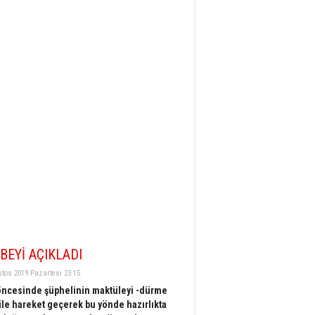
BEYİ AÇIKLADI
tos 2019 Pazartesi 23:15
öncesinde şüphelinin maktüleyi -dürme
 ile hareket geçerek bu yönde hazırlıkta