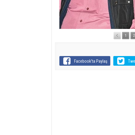
1
2
Facebook'ta Paylaş
Twe