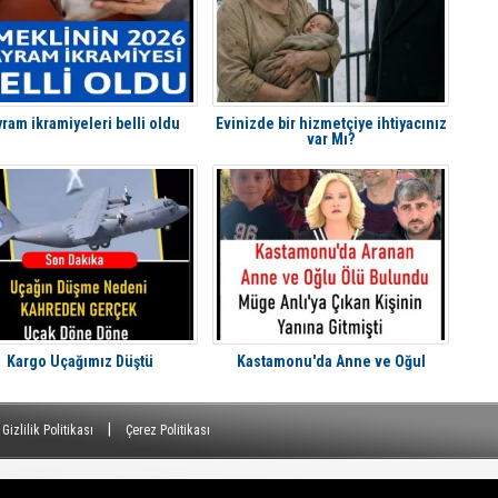
ram ikramiyeleri belli oldu
Evinizde bir hizmetçiye ihtiyacınız
var Mı?
Kargo Uçağımız Düştü
Kastamonu'da Anne ve Oğul
|
Gizlilik Politikası
Çerez Politikası
siz ve kaynak gösterilmeden yayınlanamaz.