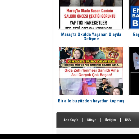
Maraş'ta Okulda Yaşanan Olayda
Bay
Gelişme
Bir aile bu yüzden hayattan kopmuş
|
|
|
|
Ana Sayfa
Künye
İletişim
RSS
Tüm Hakları Saklıdır © 2014 Şiir Dostları
| İzin