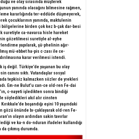
duğu ve olay sırasında müşterek
unun yanında olacağını bilmesine rağmen,
şleme kararlığında ter-eddüde düşmeyerek,
rek çocuklarının yanında, maktulenin
i bölgelerine birden çok kez b-çak dar-besi
k suretiyle ca-navarca hisle hareket
inin gözetilmesi suretiyle al-eyhe
lendirme yapılarak, şü-phelinin ağır-
rılmış mü-ebbet ha-pis c-zası ile ce-
dırılmasına karar verilmesi istendi.
k iş değil. Türkiye’de yaşanan bu olay
sin canını sıktı. Vatandaşlar sosyal
da tepkisiz kalmazken sözler de yrekleri
adı. Em-ne Bulut’u can-ce oId-ren Fe-dai
’ın, c-nayeti işledikten sonra bindiği
de söyledikleri akıl alır cinsten
. Kırıkkale’de boşandığı eşini 10 yaşındaki
ın gözü önünde bı-çaklayarak oId-ren Fe-
aran’ın olayın ardından sakin tavırlar
lediği ve ka-n do-nduran ifadeler kullandığı
a da çıkmış durumda.