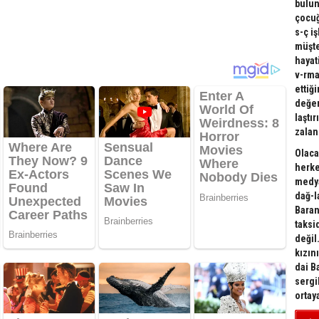
bulun
çocuğ
s-ç i
müşte
hayat
v-rma
ettiğ
değer
laştı
zalan
Olaca
herke
medya
dağ-l
Baran
taksi
değil
kızın
dai B
sergi
ortay