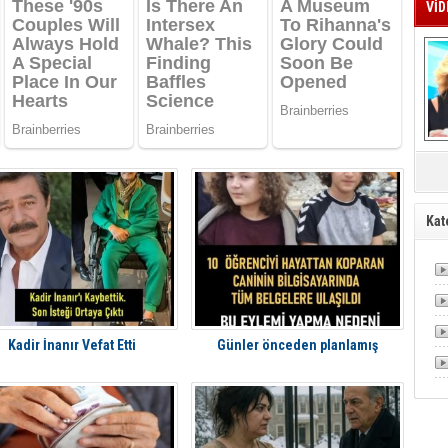
VİD
Mü
Kat
Kadir İnanır Vefat Etti
Günler önceden planlamış