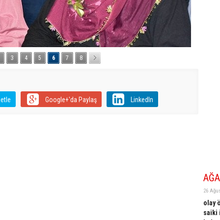
3
4
5
6
7
8
etle
Google+'da Paylaş
LinkedIn
AĞA
26 Ağus
olay 
saiki