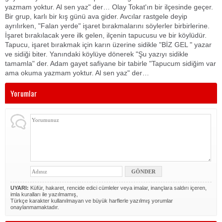
yazmam yoktur. Al sen yaz" der… Olay Tokat'ın bir ilçesinde geçer.
Bir grup, karlı bir kış günü ava gider. Avcılar rastgele deyip
ayrılırken, "Falan yerde" işaret bırakmalarını söylerler birbirlerine.
İşaret bırakılacak yere ilk gelen, ilçenin tapucusu ve bir köylüdür.
Tapucu, işaret bırakmak için karın üzerine sidikle "BİZ GEL " yazar
ve sidiği biter. Yanındaki köylüye dönerek "Şu yazıyı sidikle
tamamla" der. Adam gayet safiyane bir tabirle "Tapucum sidiğim var
ama okuma yazmam yoktur. Al sen yaz" der…
Yorumlar
UYARI:
Küfür, hakaret, rencide edici cümleler veya imalar, inançlara saldırı içeren,
imla kuralları ile yazılmamış,
Türkçe karakter kullanılmayan ve büyük harflerle yazılmış yorumlar
onaylanmamaktadır.