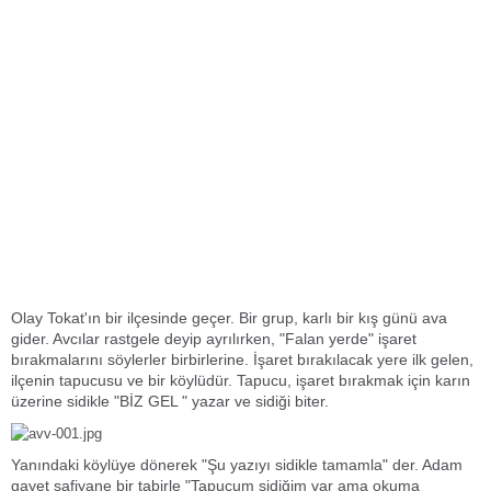
Olay Tokat'ın bir ilçesinde geçer. Bir grup, karlı bir kış günü ava
gider. Avcılar rastgele deyip ayrılırken, "Falan yerde" işaret
bırakmalarını söylerler birbirlerine. İşaret bırakılacak yere ilk gelen,
ilçenin tapucusu ve bir köylüdür. Tapucu, işaret bırakmak için karın
üzerine sidikle "BİZ GEL " yazar ve sidiği biter.
Yanındaki köylüye dönerek "Şu yazıyı sidikle tamamla" der. Adam
gayet safiyane bir tabirle "Tapucum sidiğim var ama okuma