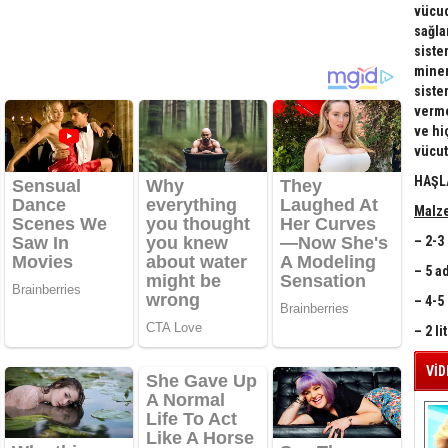
vücud
sağla
siste
miner
siste
verme
ve hi
vücut
HAŞL
Malz
– 2-3
– 5 a
– 4-5
– 2 li
VİD