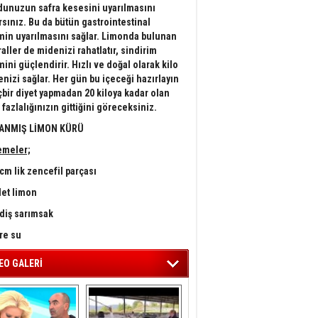
unuzun safra kesesini uyarılmasını
rsınız. Bu da bütün gastrointestinal
min uyarılmasını sağlar. Limonda bulunan
aller de midenizi rahatlatır, sindirim
mini güçlendirir. Hızlı ve doğal olarak kilo
nizi sağlar. Her gün bu içeceği hazırlayın
çbir diyet yapmadan 20 kiloya kadar olan
 fazlalığınızın gittiğini göreceksiniz.
ANMIŞ LİMON KÜRÜ
emeler;
 cm lik zencefil parçası
det limon
 diş sarımsak
tre su
EO GALERİ