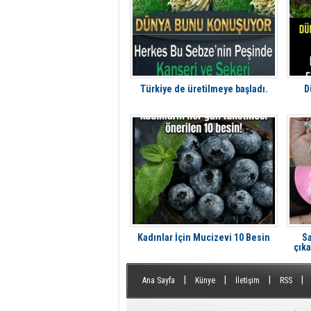
Türkiye de üretilmeye başladı.
D
Kadınlar İçin Mucizevi 10 Besin
Sa
çıka
|
|
|
|
Ana Sayfa
Künye
İletişim
RSS