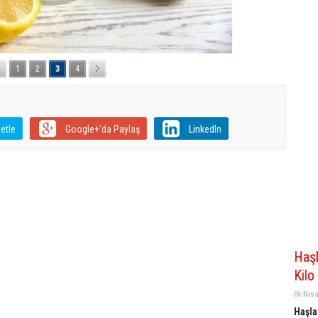
1
2
3
4
etle
Google+'da Paylaş
LinkedIn
Haşl
Kilo
06 Nis
Haşla