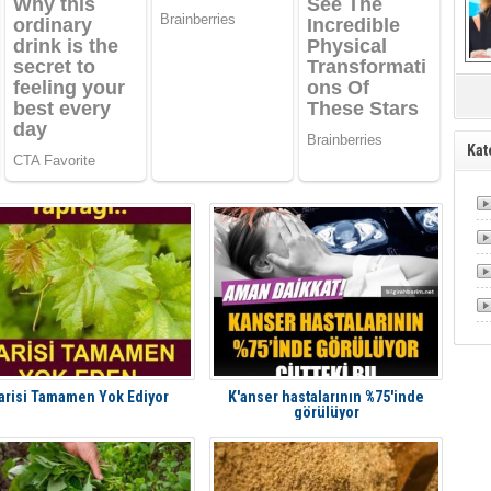
Mü
Kat
arisi Tamamen Yok Ediyor
K'anser hastalarının %75'inde
görülüyor