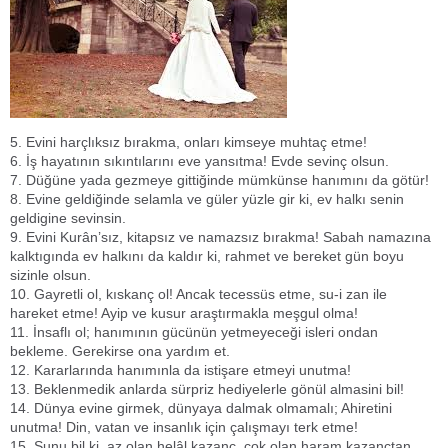
5. Evini harçlıksız bırakma, onları kimseye muhtaç etme!
6. İş hayatının sıkıntılarını eve yansıtma! Evde sevinç olsun.
7. Düğüne yada gezmeye gittiğinde mümkünse hanımını da götür!
8. Evine geldiğinde selamla ve güler yüzle gir ki, ev halkı senin
geldigine sevinsin.
9. Evini Kurân’sız, kitapsız ve namazsız bırakma! Sabah namazına
kalktıgında ev halkını da kaldır ki, rahmet ve bereket gün boyu
sizinle olsun.
10. Gayretli ol, kıskanç ol! Ancak tecessüs etme, su-i zan ile
hareket etme! Ayip ve kusur araştırmakla meşgul olma!
11. İnsaflı ol; hanımının gücünün yetmeyeceği isleri ondan
bekleme. Gerekirse ona yardım et.
12. Kararlarında hanımınla da istişare etmeyi unutma!
13. Beklenmedik anlarda sürpriz hediyelerle gönül almasini bil!
14. Dünya evine girmek, dünyaya dalmak olmamalı; Ahiretini
unutma! Din, vatan ve insanlık için çalışmayı terk etme!
15. Sunu bil ki, az olan helâl kazanç, çok olan haram kazançtan