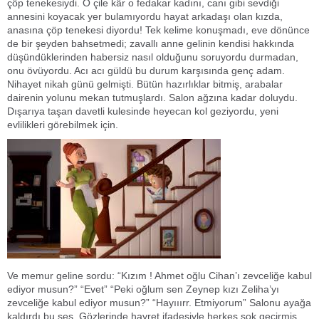
çöp tenekesiydi. O çile kâr o fedakar kadını, canı gibi sevdiği
annesini koyacak yer bulamıyordu hayat arkadaşı olan kızda,
anasına çöp tenekesi diyordu! Tek kelime konuşmadı, eve dönünce
de bir şeyden bahsetmedi; zavallı anne gelinin kendisi hakkında
düşündüklerinden habersiz nasıl olduğunu soruyordu durmadan,
onu övüyordu. Acı acı güldü bu durum karşısında genç adam.
Nihayet nikah günü gelmişti. Bütün hazırlıklar bitmiş, arabalar
dairenin yolunu mekan tutmuşlardı. Salon ağzına kadar doluydu.
Dışarıya taşan davetli kulesinde heyecan kol geziyordu, yeni
evlilikleri görebilmek için.
Ve memur geline sordu: “Kızım ! Ahmet oğlu Cihan’ı zevceliğe kabul
ediyor musun?” “Evet” “Peki oğlum sen Zeynep kızı Zeliha’yı
zevceliğe kabul ediyor musun?” “Hayııırr. Etmiyorum” Salonu ayağa
kaldırdı bu ses. Gözlerinde hayret ifadesiyle herkes şok geçirmiş