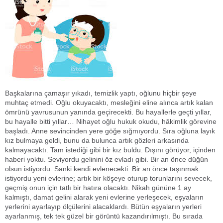
Başkalarına çamaşır yıkadı, temizlik yaptı, oğlunu hiçbir şeye
muhtaç etmedi. Oğlu okuyacaktı, mesleğini eline alınca artık kalan
ömrünü yavrusunun yanında geçirecekti. Bu hayallerle geçti yıllar,
bu hayalle bitti yıllar… Nihayet oğlu hukuk okudu, hâkimlik görevine
başladı. Anne sevincinden yere göğe sığmıyordu. Sıra oğluna layık
kız bulmaya geldi, bunu da bulunca artık gözleri arkasında
kalmayacaktı. Tam istediği gibi bir kız buldu. Dışını görüyor, içinden
haberi yoktu. Seviyordu gelinini öz evladı gibi. Bir an önce düğün
olsun istiyordu. Sanki kendi evlenecekti. Bir an önce taşınmak
istiyordu yeni evlerine; artık bir köşeye oturup torunlarını sevecek,
geçmiş onun için tatlı bir hatıra olacaktı. Nikah gününe 1 ay
kalmıştı, damat gelini alarak yeni evlerine yerleşecek, eşyaların
yerlerini ayarlayıp ölçülerini alacaklardı. Bütün eşyaların yerleri
ayarlanmış, tek tek güzel bir görüntü kazandırılmıştı. Bu sırada