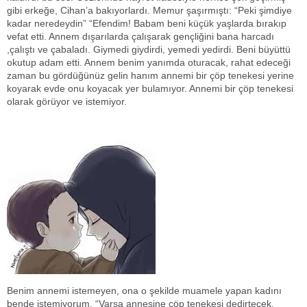
gibi erkeğe, Cihan’a bakıyorlardı. Memur şaşırmıştı: “Peki şimdiye
kadar neredeydin” “Efendim! Babam beni küçük yaşlarda bırakıp
vefat etti. Annem dışarılarda çalışarak gençliğini bana harcadı
,çalıştı ve çabaladı. Giymedi giydirdi, yemedi yedirdi. Beni büyüttü
okutup adam etti. Annem benim yanımda oturacak, rahat edeceği
zaman bu gördüğünüz gelin hanım annemi bir çöp tenekesi yerine
koyarak evde onu koyacak yer bulamıyor. Annemi bir çöp tenekesi
olarak görüyor ve istemiyor.
Benim annemi istemeyen, ona o şekilde muamele yapan kadını
bende istemiyorum. “Varsa annesine çöp tenekesi dedirtecek,