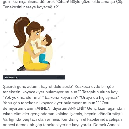
gelin kız nişanlısına dönerek “Cihan! Böyle güzel oldu ama şu Çöp
Tenekesini nereye koyacağız?”
Şaşırdı genç adam , hayret dolu sesle” Koskoca evde bir çöp
tenekesini koyacak yer bulamıyor musun?” Tezgahın altına koy!
“Yok yok hiç olur mu” ” balkona koyarsın? “Oraya da hiç uymaz”
Yahu çöp tenekesini koyacak yer bulamıyor musun?” “Onu
demiyorum canım ANNENİ diyorum ANNENİ!” Genç kızın ağzından
çıkan cümleler genç adamın kalbine işlemiş, beynini döndürmüştü.
Varlığında baş tacı olan annesi, Kendisi için el kapılarında çalışan
annesi demek bir çöp tenekesi yerine koyuyordu. Demek Annesi