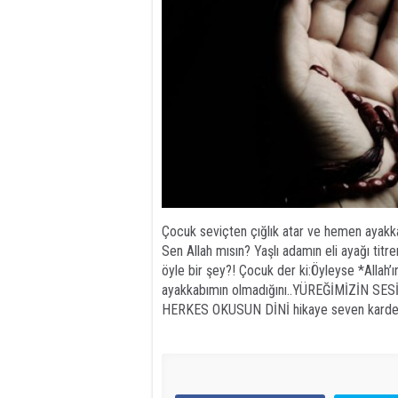
Çocuk seviçten çığlık atar ve hemen ayakkab
Sen Allah mısın? Yaşlı adamın eli ayağı titr
öyle bir şey?! Çocuk der ki:Öyleyse *Allah
ayakkabımın olmadığını..YÜREĞİMİZİN 
HERKES OKUSUN DİNİ hikaye seven karde