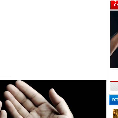
ÖN
FOT