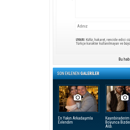
UYARI:
Küfür, hakaret, rencide edici cü
Türkçe karakter kullanılmayan ve büy
Bu hab
SON EKLENEN
GALERİLER
En Yakın Arkadaşımla
Kayınbiraderim 
Evlendim
Boyunca Bizde
Aldı.