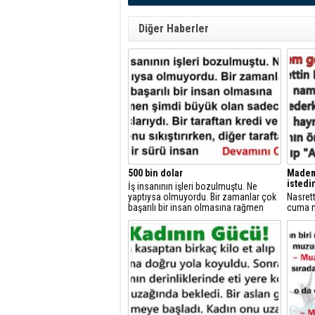
Diğer Haberler
500 bin dolar
Madem 
istedi
İş insanının işleri bozulmuştu. Ne
yaptıysa olmuyordu. Bir zamanlar çok
Nasret
başarılı bir insan olmasına rağmen
cuma n
şimdi büyük olan sadece borçlarıydı.
vaaz ed
hayran 