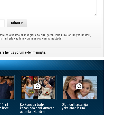
mleler veya imalar, inançlara saldırı içeren, imla kuralları ile yazılmamış,
ük harflerle yazılmış yorumlar onaylanmamaktadır.
ere henüz yorum eklenmemiştir.
11 Yıl
Korkunç bir trafik
Olümcül hastalığa
n Borç
kazasında beni kurtaran
yakalanan kızım
adamla evlendim