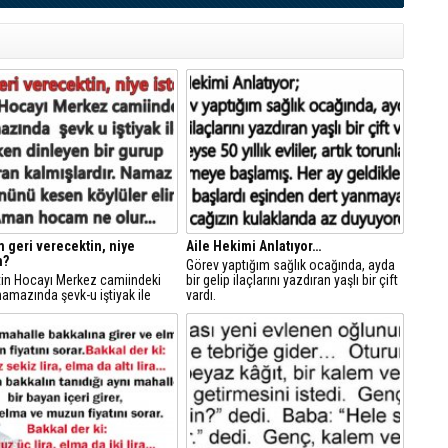
geri verecektin, niye
Aile Hekimi Anlatıyor…
n?
Görev yaptığım sağlık ocağında, ayda
tin Hocayı Merkez camiindeki
bir gelip ilaçlarını yazdıran yaşlı bir çift
amazında şevk-u iştiyak ile
vardı.
erken dinleyen bir gurup köylü
kalmışlardır.