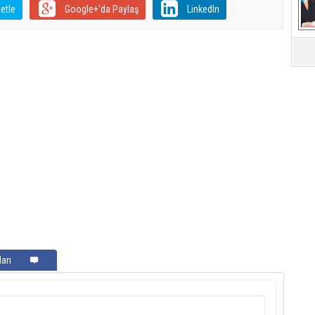
etle
Google+'da Paylaş
LinkedIn
Mü
arı