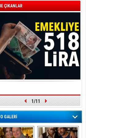
E ÇIKANLAR
2/11
O GALERİ