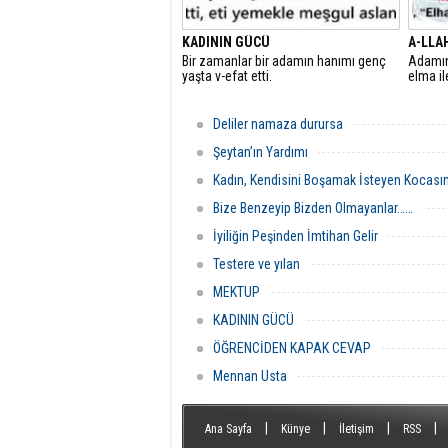
KADININ GÜCÜ
A-LLAH
Bir zamanlar bir adamın hanımı genç
Adamın 
yaşta v-efat etti.
elma il
Deliler namaza durursa
Şeytan’ın Yardımı
Kadın, Kendisini Boşamak İsteyen Kocasına
Bize Benzeyip Bizden Olmayanlar……
İyiliğin Peşinden İmtihan Gelir
Testere ve yılan
MEKTUP
KADININ GÜCÜ
ÖĞRENCİDEN KAPAK CEVAP
Mennan Usta
|
|
|
|
Ana Sayfa
Künye
İletişim
RSS