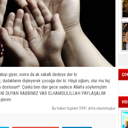
K
k
ıyı giyer, sonra da ak sakallı dedeye der ki:
ÇO
er, dudaklarını dişleyerek çocuğa der ki: Hâşâ oğlum, olur mu hiç
’ın dostusun*. Çünkü ben dün gece sadece Allah’a söylemiştim
SESİNİ DUYAN RABBİMİZ VAR ELHAMDÜLİLLAH PAYLAŞALIM
şlerim
VİD
Bu haber toplam 5991 defa okunmuştur