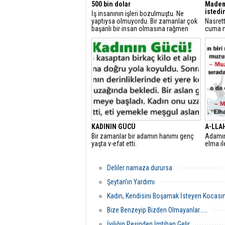
500 bin dolar
Madem 
istedi
İş insanının işleri bozulmuştu. Ne
yaptıysa olmuyordu. Bir zamanlar çok
Nasret
başarılı bir insan olmasına rağmen
cuma n
şimdi büyük olan sadece borçlarıydı.
vaaz ed
hayran 
KADININ GÜCÜ
A-LLAH
Bir zamanlar bir adamın hanımı genç
Adamın 
yaşta v-efat etti.
elma il
Deliler namaza durursa
Şeytan’ın Yardımı
Kadın, Kendisini Boşamak İsteyen Kocasına
Bize Benzeyip Bizden Olmayanlar……
İyiliğin Peşinden İmtihan Gelir