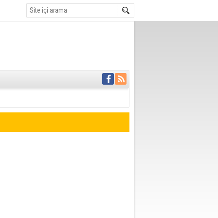
 ödemesiz 50 bin
OR
 bir haber