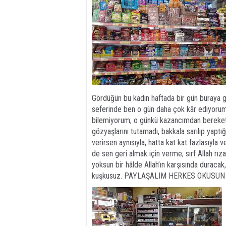
Gördüğün bu kadın haftada bir gün buraya gel
seferinde ben o gün daha çok kâr ediyorum v
bilemiyorum; o günkü kazancımdan bereket 
gözyaşlarını tutamadı, bakkala sarılıp yaptığ
verirsen aynısıyla, hatta kat kat fazlasıyl
de sen geri almak için verme; sırf Allah rız
yoksun bir hâlde Allah’ın karşısında duracak,
kuşkusuz. PAYLAŞALIM HERKES OKUSUN