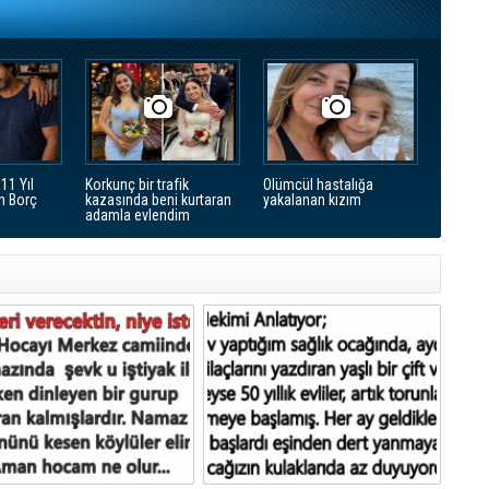
11 Yıl
Korkunç bir trafik
Olümcül hastalığa
n Borç
kazasında beni kurtaran
yakalanan kızım
adamla evlendim