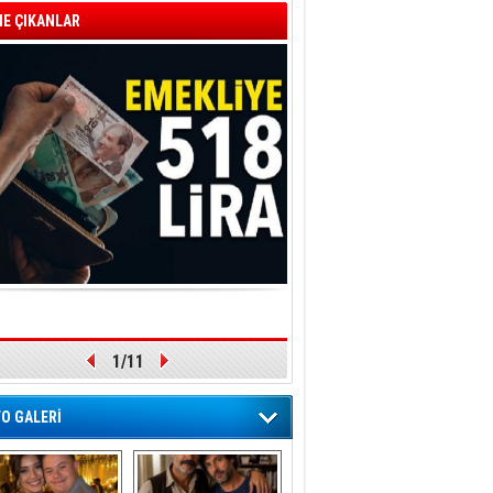
E ÇIKANLAR
1/11
O GALERİ