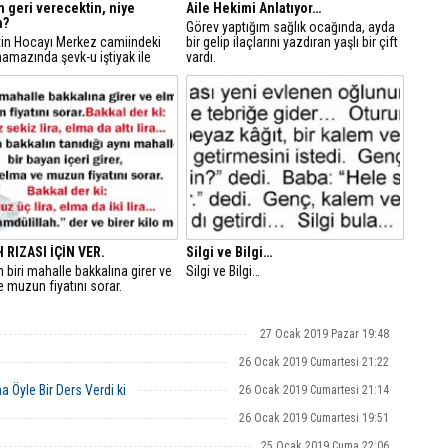
geri verecektin, niye
Aile Hekimi Anlatıyor…
n?
Görev yaptığım sağlık ocağında, ayda
tin Hocayı Merkez camiindeki
bir gelip ilaçlarını yazdıran yaşlı bir çift
amazında şevk-u iştiyak ile
vardı.
erken dinleyen bir gurup köylü
kalmışlardır.
 RIZASI İÇİN VER.
Silgi ve Bilgi…
biri mahalle bakkalına girer ve
Silgi ve Bilgi…
e muzun fiyatını sorar.
27 Ocak 2019 Pazar 19:48
26 Ocak 2019 Cumartesi 21:22
 Öyle Bir Ders Verdi ki
26 Ocak 2019 Cumartesi 21:14
26 Ocak 2019 Cumartesi 19:51
25 Ocak 2019 Cuma 22:06