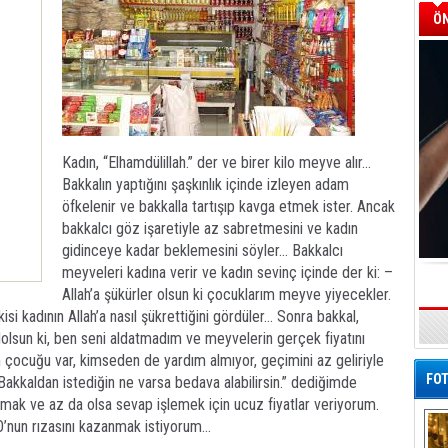
ÖN
Kadın, “Elhamdülillah.” der ve birer kilo meyve alır…
Bakkalın yaptığını şaşkınlık içinde izleyen adam
öfkelenir ve bakkalla tartışıp kavga etmek ister. Ancak
bakkalcı göz işaretiyle az sabretmesini ve kadın
gidinceye kadar beklemesini söyler… Bakkalcı
meyveleri kadına verir ve kadın sevinç içinde der ki: –
Allah’a şükürler olsun ki çocuklarım meyve yiyecekler.
isi kadının Allah’a nasıl şükrettiğini gördüler… Sonra bakkal,
dolsun ki, ben seni aldatmadım ve meyvelerin gerçek fiyatını
 çocuğu var, kimseden de yardım almıyor, geçimini az geliriyle
FOT
akkaldan istediğin ne varsa bedava alabilirsin.” dediğimde
lmak ve az da olsa sevap işlemek için ucuz fiyatlar veriyorum.
O’nun rızasını kazanmak istiyorum…