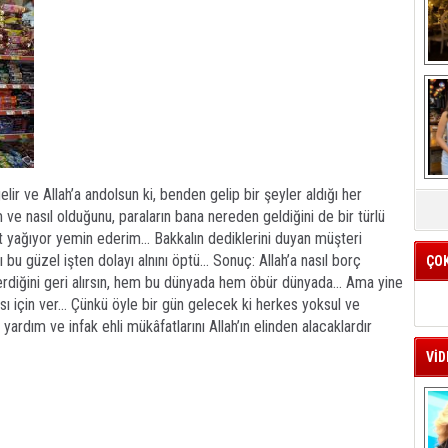
K
ir ve Allah’a andolsun ki, benden gelip bir şeyler aldığı her
e nasıl olduğunu, paraların bana nereden geldiğini de bir türlü
k
yağıyor yemin ederim… Bakkalın dediklerini duyan müşteri
ı bu güzel işten dolayı alnını öptü… Sonuç: Allah’a nasıl borç
ÇO
a verdiğini geri alırsın, hem bu dünyada hem öbür dünyada… Ama yine
ası için ver… Çünkü öyle bir gün gelecek ki herkes yoksul ve
 yardım ve infak ehli mükâfatlarını Allah’ın elinden alacaklardır
VİD