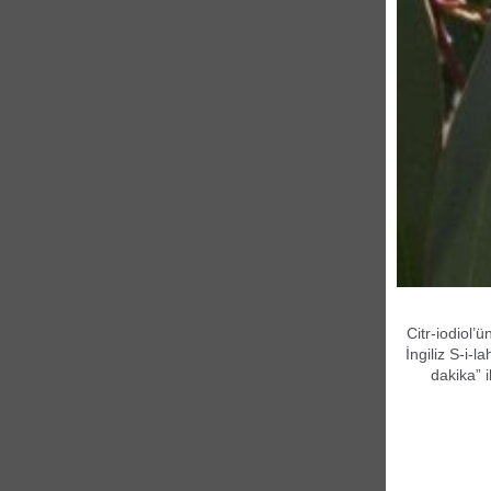
Citr-iodiol’
İngiliz S-i-l
dakika” 