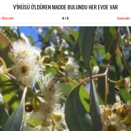
V'İRÜSÜ Ö'LDÜREN MADDE BULUNDU HER EVDE VAR
Önceki
4
/ 5
Sonraki