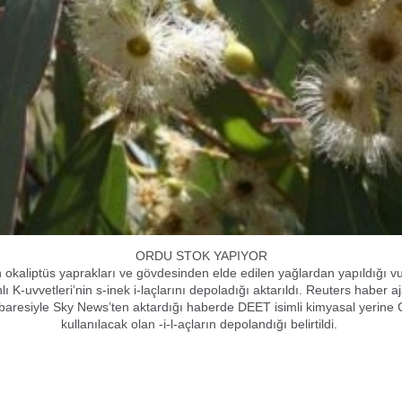
ORDU STOK YAPIYOR
ün okaliptüs yaprakları ve gövdesinden elde edilen yağlardan yapıldığı v
ahlı K-uvvetleri’nin s-inek i-laçlarını depoladığı aktarıldı. Reuters haber 
ibaresiyle Sky News’ten aktardığı haberde DEET isimli kimyasal yerine Ci
kullanılacak olan -i-l-açların depolandığı belirtildi.