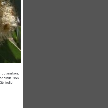
urgulanırken,
ajansının “son
tr-iodiol