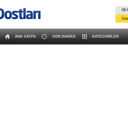
08 
İst
A
ANA SAYFA
SON DAKİKA
KATEGORİLER