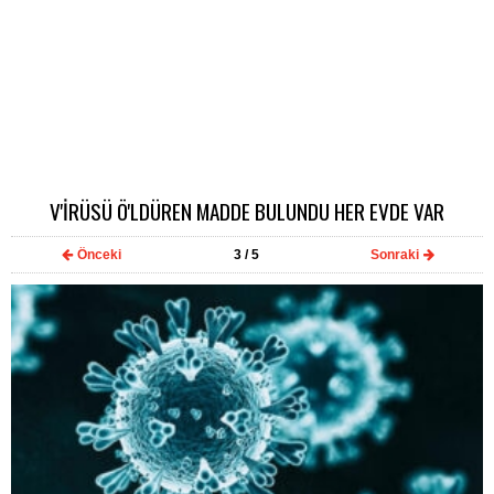
V'İRÜSÜ Ö'LDÜREN MADDE BULUNDU HER EVDE VAR
Önceki
3
/ 5
Sonraki