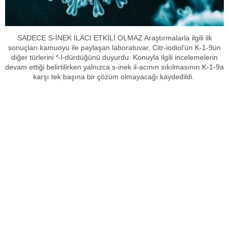
SADECE S-İNEK İLACI ETKİLİ OLMAZ Araştırmalarla ilgili ilk
sonuçları kamuoyu ile paylaşan laboratuvar, Citr-iodiol’ün K-1-9ün
diğer türlerini *-l-dürdüğünü duyurdu. Konuyla ilgili incelemelerin
devam ettiği belirtilirken yalnızca s-inek il-acının sıkılmasının K-1-9a
karşı tek başına bir çözüm olmayacağı kaydedildi.