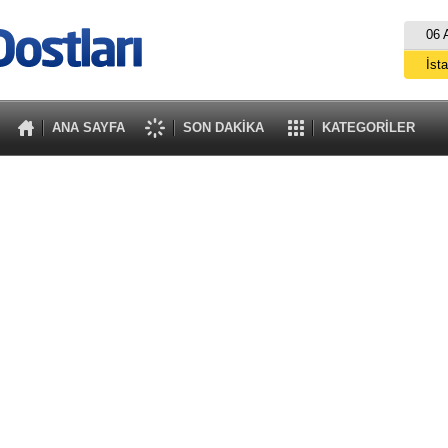
06 
İst
A
ANA SAYFA
SON DAKİKA
KATEGORİLER