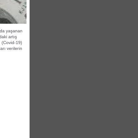
nda yaşanan
aki artış
e (Covid-19)
arı verilerin