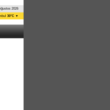
Ağustos 2026
anbul
30°C
▼
nkara
34°C