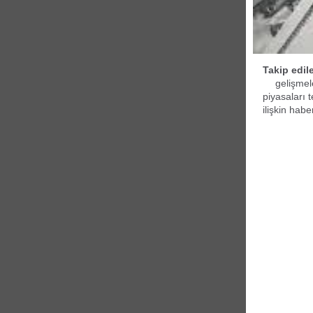
Takip edil
gelişmel
piyasaları 
ilişkin habe