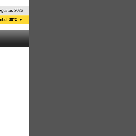
Ağustos 2026
anbul
30°C
▼
nkara
34°C