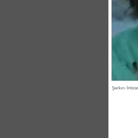
Şarkıcı İntiz