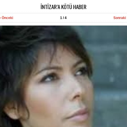
İNTİZAR’A KÖTÜ HABER
Önceki
1
/ 4
Sonraki