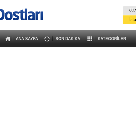
08 
İst
A
ANA SAYFA
SON DAKİKA
KATEGORİLER