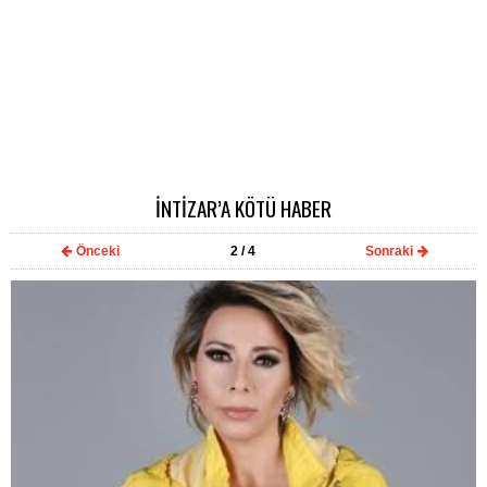
İNTİZAR’A KÖTÜ HABER
Önceki
2
/ 4
Sonraki