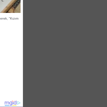
derek, “Kızım