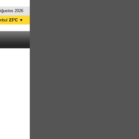
Ağustos 2026
anbul
23°C
▼
nkara
20°C