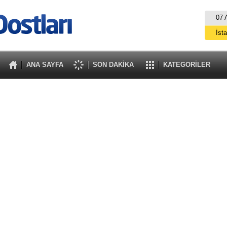
07 
İst
A
ANA SAYFA
SON DAKİKA
KATEGORİLER