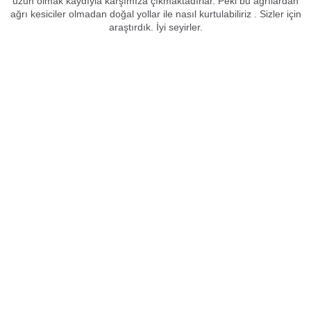
uzun olmak kaydıyla karşımıza çıkmaktadırlar. Peki bu ağrılardan
ağrı kesiciler olmadan doğal yollar ile nasıl kurtulabiliriz . Sizler için
araştırdık. İyi seyirler.