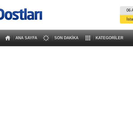
06 
İst
A
ANA SAYFA
SON DAKİKA
KATEGORİLER