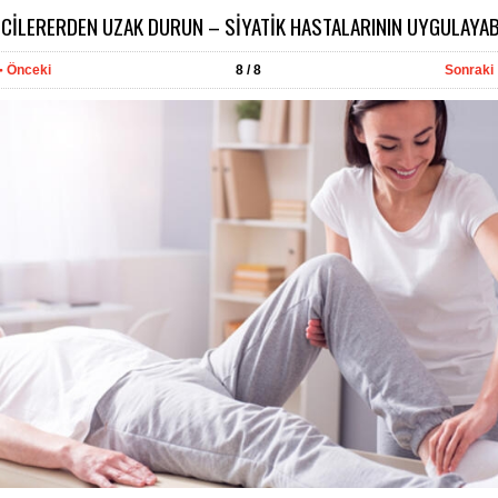
İCİLERERDEN UZAK DURUN – SİYATİK HASTALARININ UYGULAYAB
Önceki
8
/ 8
Sonraki