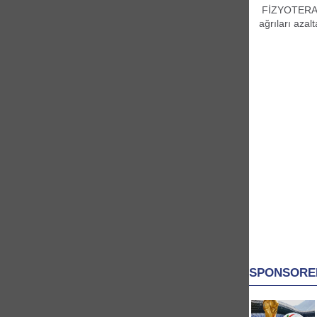
FİZYOTERAPİ
ağrıları azal