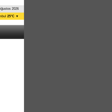
Ağustos 2026
anbul
25°C
▼
nkara
23°C