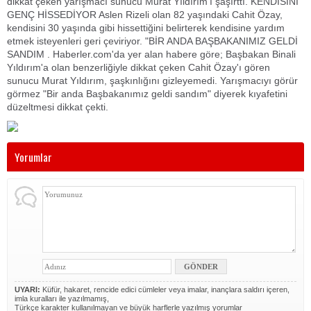
dikkat çeken yarışmacı sunucu Murat Yıldırım'ı şaşırttı. KENDİSİNİ
GENÇ HİSSEDİYOR Aslen Rizeli olan 82 yaşındaki Cahit Özay,
kendisini 30 yaşında gibi hissettiğini belirterek kendisine yardım
etmek isteyenleri geri çeviriyor. "BİR ANDA BAŞBAKANIMIZ GELDİ
SANDIM . Haberler.com'da yer alan habere göre; Başbakan Binali
Yıldırım'a olan benzerliğiyle dikkat çeken Cahit Özay'ı gören
sunucu Murat Yıldırım, şaşkınlığını gizleyemedi. Yarışmacıyı görür
görmez "Bir anda Başbakanımız geldi sandım" diyerek kıyafetini
düzeltmesi dikkat çekti.
Yorumlar
UYARI:
Küfür, hakaret, rencide edici cümleler veya imalar, inançlara saldırı içeren,
imla kuralları ile yazılmamış,
Türkçe karakter kullanılmayan ve büyük harflerle yazılmış yorumlar