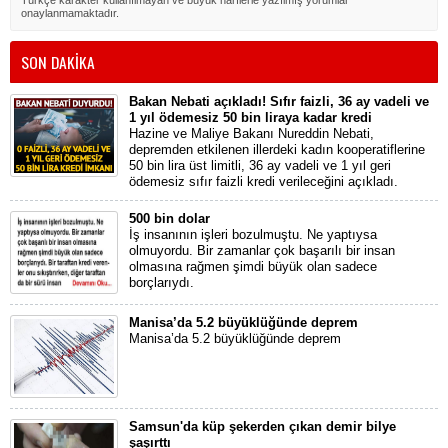
Türkçe karakter kullanılmayan ve büyük harflerle yazılmış yorumlar
onaylanmamaktadır.
SON DAKİKA
Bakan Nebati açıkladı! Sıfır faizli, 36 ay vadeli ve
1 yıl ödemesiz 50 bin liraya kadar kredi
Hazine ve Maliye Bakanı Nureddin Nebati,
depremden etkilenen illerdeki kadın kooperatiflerine
50 bin lira üst limitli, 36 ay vadeli ve 1 yıl geri
ödemesiz sıfır faizli kredi verileceğini açıkladı.
500 bin dolar
İş insanının işleri bozulmuştu. Ne yaptıysa
olmuyordu. Bir zamanlar çok başarılı bir insan
olmasına rağmen şimdi büyük olan sadece
borçlarıydı.
Manisa’da 5.2 büyüklüğünde deprem
Manisa’da 5.2 büyüklüğünde deprem
Samsun'da küp şekerden çıkan demir bilye
şaşırttı