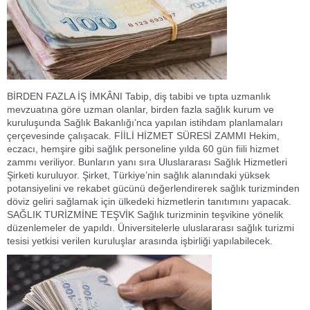
BİRDEN FAZLA İŞ İMKÂNI Tabip, diş tabibi ve tıpta uzmanlık
mevzuatına göre uzman olanlar, birden fazla sağlık kurum ve
kuruluşunda Sağlık Bakanlığı’nca yapılan istihdam planlamaları
çerçevesinde çalışacak. FİİLİ HİZMET SÜRESİ ZAMMI Hekim,
eczacı, hemşire gibi sağlık personeline yılda 60 gün fiili hizmet
zammı veriliyor. Bunların yanı sıra Uluslararası Sağlık Hizmetleri
Şirketi kuruluyor. Şirket, Türkiye’nin sağlık alanındaki yüksek
potansiyelini ve rekabet gücünü değerlendirerek sağlık turizminden
döviz geliri sağlamak için ülkedeki hizmetlerin tanıtımını yapacak.
SAĞLIK TURİZMİNE TEŞVİK Sağlık turizminin teşvikine yönelik
düzenlemeler de yapıldı. Üniversitelerle uluslararası sağlık turizmi
tesisi yetkisi verilen kuruluşlar arasında işbirliği yapılabilecek.