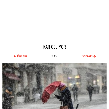
KAR GELİYOR
Önceki
3
/ 5
Sonraki