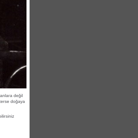
anlara değil
sterse doğaya
irsiniz