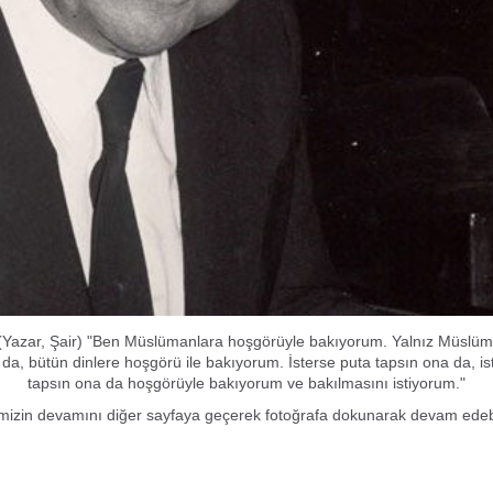
(Yazar, Şair) "Ben Müslümanlara hoşgörüyle bakıyorum. Yalnız Müslüm
a da, bütün dinlere hoşgörü ile bakıyorum. İsterse puta tapsın ona da, i
tapsın ona da hoşgörüyle bakıyorum ve bakılmasını istiyorum."
mizin devamını diğer sayfaya geçerek fotoğrafa dokunarak devam edebil