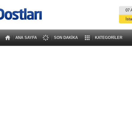
07 
İst
A
ANA SAYFA
SON DAKİKA
KATEGORİLER