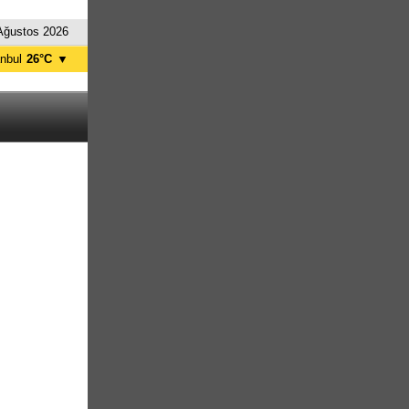
Ağustos 2026
anbul
26°C
▼
nkara
29°C