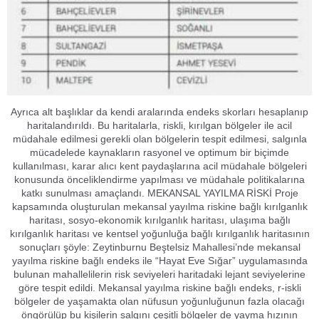
Ayrıca alt başlıklar da kendi aralarında endeks skorları hesaplanıp
haritalandırıldı. Bu haritalarla, riskli, kırılgan bölgeler ile acil
müdahale edilmesi gerekli olan bölgelerin tespit edilmesi, salgınla
mücadelede kaynakların rasyonel ve optimum bir biçimde
kullanılması, karar alıcı kent paydaşlarına acil müdahale bölgeleri
konusunda önceliklendirme yapılması ve müdahale politikalarına
katkı sunulması amaçlandı. MEKANSAL YAYILMA RİSKİ Proje
kapsamında oluşturulan mekansal yayılma riskine bağlı kırılganlık
haritası, sosyo-ekonomik kırılganlık haritası, ulaşıma bağlı
kırılganlık haritası ve kentsel yoğunluğa bağlı kırılganlık haritasının
sonuçları şöyle: Zeytinburnu Beştelsiz Mahallesi’nde mekansal
yayılma riskine bağlı endeks ile “Hayat Eve Sığar” uygulamasında
bulunan mahallelilerin risk seviyeleri haritadaki lejant seviyelerine
göre tespit edildi. Mekansal yayılma riskine bağlı endeks, r-iskli
bölgeler de yaşamakta olan nüfusun yoğunluğunun fazla olacağı
öngörülüp bu kişilerin salgını çeşitli bölgeler de yayma hızının